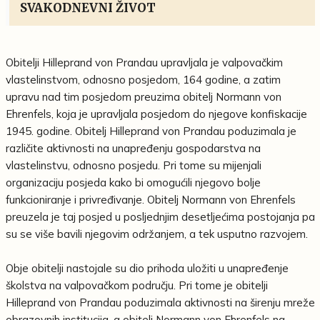
SVAKODNEVNI ŽIVOT
Obitelji Hilleprand von Prandau upravljala je valpovačkim
vlastelinstvom, odnosno posjedom, 164 godine, a zatim
upravu nad tim posjedom preuzima obitelj Normann von
Ehrenfels, koja je upravljala posjedom do njegove konfiskacije
1945. godine. Obitelj Hilleprand von Prandau poduzimala je
različite aktivnosti na unapređenju gospodarstva na
vlastelinstvu, odnosno posjedu. Pri tome su mijenjali
organizaciju posjeda kako bi omogućili njegovo bolje
funkcioniranje i privređivanje. Obitelj Normann von Ehrenfels
preuzela je taj posjed u posljednjim desetljećima postojanja pa
su se više bavili njegovim održanjem, a tek usputno razvojem.
Obje obitelji nastojale su dio prihoda uložiti u unapređenje
školstva na valpovačkom području. Pri tome je obitelji
Hilleprand von Prandau poduzimala aktivnosti na širenju mreže
obrazovnih institucija, a obitelj Normann von Ehrenfels na