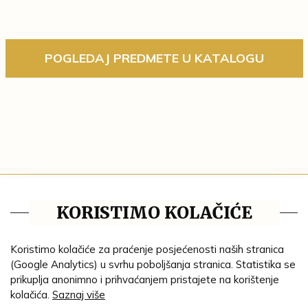
POGLEDAJ PREDMETE U KATALOGU
Blog
KORISTIMO KOLAČIĆE
Pravila privatnosti
Tematske cjeline
Koristimo kolačiće za praćenje posjećenosti naših stranica
(Google Analytics) u svrhu poboljšanja stranica. Statistika se
Impresum
prikuplja anonimno i prihvaćanjem pristajete na korištenje
kolačića.
Saznaj više
Ustanove