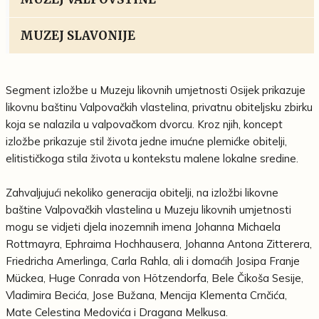
MUZEJ SLAVONIJE
Segment izložbe u Muzeju likovnih umjetnosti Osijek prikazuje
likovnu baštinu Valpovačkih vlastelina, privatnu obiteljsku zbirku
koja se nalazila u valpovačkom dvorcu. Kroz njih, koncept
izložbe prikazuje stil života jedne imućne plemićke obitelji,
elitističkoga stila života u kontekstu malene lokalne sredine.
Zahvaljujući nekoliko generacija obitelji, na izložbi likovne
baštine Valpovačkih vlastelina u Muzeju likovnih umjetnosti
mogu se vidjeti djela inozemnih imena Johanna Michaela
Rottmayra, Ephraima Hochhausera, Johanna Antona Zitterera,
Friedricha Amerlinga, Carla Rahla, ali i domaćih Josipa Franje
Mückea, Huge Conrada von Hötzendorfa, Bele Čikoša Sesije,
Vladimira Becića, Jose Bužana, Mencija Klementa Crnčića,
Mate Celestina Medovića i Dragana Melkusa.