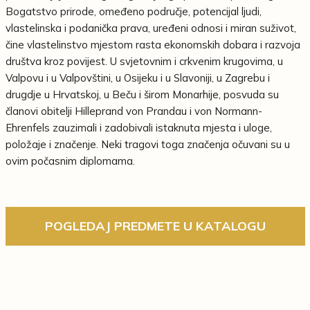
Bogatstvo prirode, omeđeno područje, potencijal ljudi,
vlastelinska i podanička prava, uređeni odnosi i miran suživot,
čine vlastelinstvo mjestom rasta ekonomskih dobara i razvoja
društva kroz povijest. U svjetovnim i crkvenim krugovima, u
Valpovu i u Valpovštini, u Osijeku i u Slavoniji, u Zagrebu i
drugdje u Hrvatskoj, u Beču i širom Monarhije, posvuda su
članovi obitelji Hilleprand von Prandau i von Normann-
Ehrenfels zauzimali i zadobivali istaknuta mjesta i uloge,
položaje i značenje. Neki tragovi toga značenja očuvani su u
ovim počasnim diplomama.
POGLEDAJ PREDMETE U KATALOGU