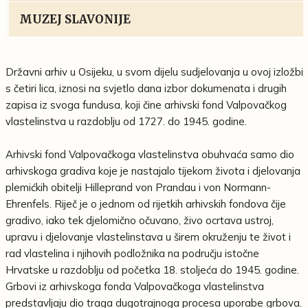
MUZEJ SLAVONIJE
Državni arhiv u Osijeku, u svom dijelu sudjelovanja u ovoj izložbi
s četiri lica, iznosi na svjetlo dana izbor dokumenata i drugih
zapisa iz svoga fundusa, koji čine arhivski fond Valpovačkog
vlastelinstva u razdoblju od 1727. do 1945. godine.
Arhivski fond Valpovačkoga vlastelinstva obuhvaća samo dio
arhivskoga gradiva koje je nastajalo tijekom života i djelovanja
plemićkih obitelji Hilleprand von Prandau i von Normann-
Ehrenfels. Riječ je o jednom od rijetkih arhivskih fondova čije
gradivo, iako tek djelomično očuvano, živo ocrtava ustroj,
upravu i djelovanje vlastelinstava u širem okruženju te život i
rad vlastelina i njihovih podložnika na području istočne
Hrvatske u razdoblju od početka 18. stoljeća do 1945. godine.
Grbovi iz arhivskoga fonda Valpovačkoga vlastelinstva
predstavljaju dio traga dugotrajnoga procesa uporabe grbova.