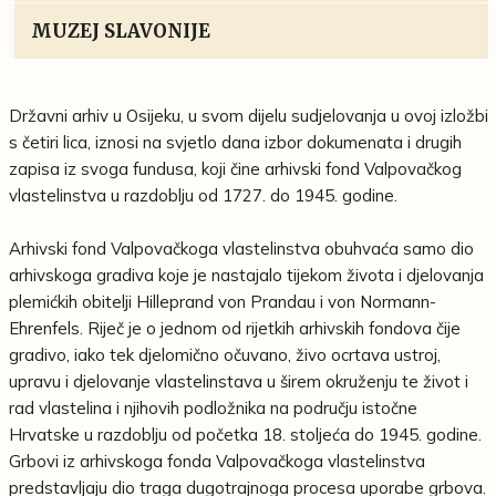
MUZEJ SLAVONIJE
Državni arhiv u Osijeku, u svom dijelu sudjelovanja u ovoj izložbi
s četiri lica, iznosi na svjetlo dana izbor dokumenata i drugih
zapisa iz svoga fundusa, koji čine arhivski fond Valpovačkog
vlastelinstva u razdoblju od 1727. do 1945. godine.
Arhivski fond Valpovačkoga vlastelinstva obuhvaća samo dio
arhivskoga gradiva koje je nastajalo tijekom života i djelovanja
plemićkih obitelji Hilleprand von Prandau i von Normann-
Ehrenfels. Riječ je o jednom od rijetkih arhivskih fondova čije
gradivo, iako tek djelomično očuvano, živo ocrtava ustroj,
upravu i djelovanje vlastelinstava u širem okruženju te život i
rad vlastelina i njihovih podložnika na području istočne
Hrvatske u razdoblju od početka 18. stoljeća do 1945. godine.
Grbovi iz arhivskoga fonda Valpovačkoga vlastelinstva
predstavljaju dio traga dugotrajnoga procesa uporabe grbova.