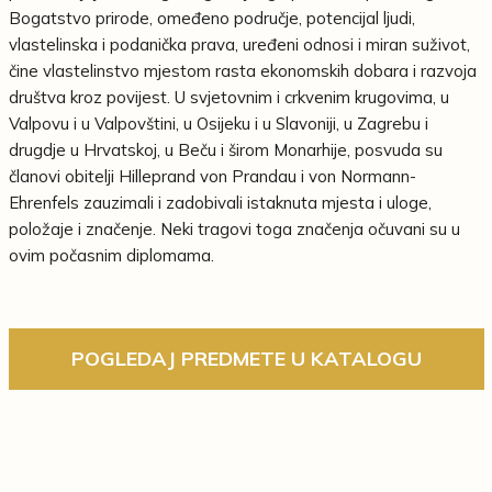
Bogatstvo prirode, omeđeno područje, potencijal ljudi,
vlastelinska i podanička prava, uređeni odnosi i miran suživot,
čine vlastelinstvo mjestom rasta ekonomskih dobara i razvoja
društva kroz povijest. U svjetovnim i crkvenim krugovima, u
Valpovu i u Valpovštini, u Osijeku i u Slavoniji, u Zagrebu i
drugdje u Hrvatskoj, u Beču i širom Monarhije, posvuda su
članovi obitelji Hilleprand von Prandau i von Normann-
Ehrenfels zauzimali i zadobivali istaknuta mjesta i uloge,
položaje i značenje. Neki tragovi toga značenja očuvani su u
ovim počasnim diplomama.
POGLEDAJ PREDMETE U KATALOGU