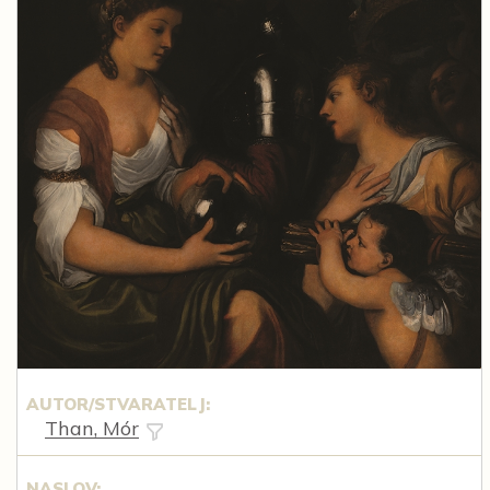
AUTOR/STVARATELJ:
Than, Mór
NASLOV: