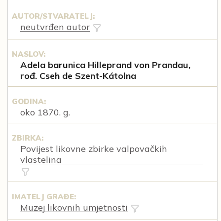
AUTOR/STVARATELJ:
neutvrđen autor
NASLOV:
Adela barunica Hilleprand von Prandau,
rođ. Cseh de Szent-Kátolna
GODINA:
oko 1870. g.
ZBIRKA:
Povijest likovne zbirke valpovačkih
vlastelina
IMATELJ GRAĐE:
Muzej likovnih umjetnosti