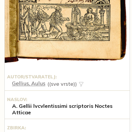
AUTOR/STVARATELJ:
Gellius, Aulus
((sve vrste))
NASLOV:
A. Gellii lvcvlentissimi scriptoris Noctes
Atticae
ZBIRKA: