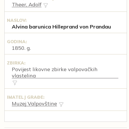
Theer, Adolf
NASLOV:
Alvina barunica Hilleprand von Prandau
GODINA:
1850. g.
ZBIRKA:
Povijest likovne zbirke valpovačkih
vlastelina
IMATELJ GRAĐE:
Muzej Valpovštine