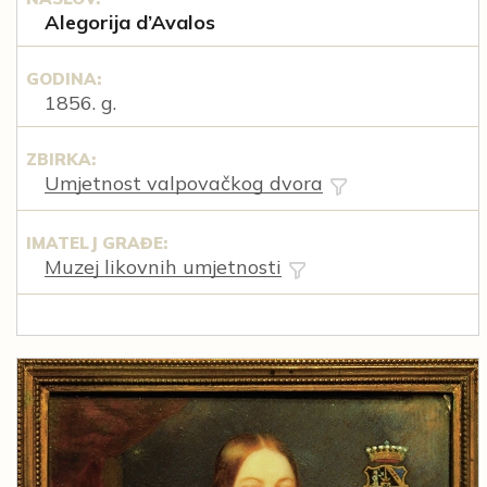
Alegorija d’Avalos
GODINA:
1856. g.
ZBIRKA:
Umjetnost valpovačkog dvora
IMATELJ GRAĐE:
Muzej likovnih umjetnosti