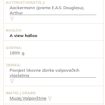
AUTOR/STVARATELJ:
Aackermann (prema E.A.S. Douglasu),
Arthur
NASLOV:
A view halloo
GODINA:
1899. g.
ZBIRKA:
Povijest likovne zbirke valpovačkih
vlastelina
IMATELJ GRAĐE:
Muzej Valpovštine