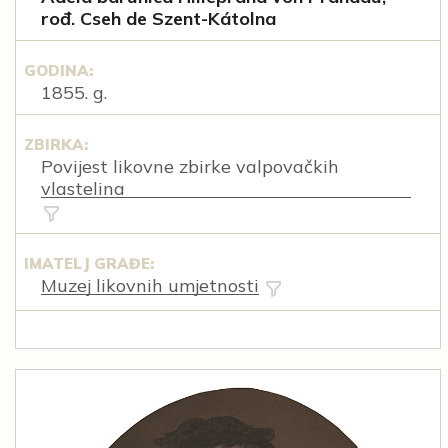
rođ. Cseh de Szent-Kátolna
GODINA:
1855. g.
ZBIRKA:
Povijest likovne zbirke valpovačkih
vlastelina
IMATELJ GRAĐE:
Muzej likovnih umjetnosti