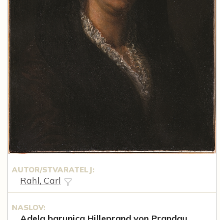
AUTOR/STVARATELJ:
Rahl, Carl
NASLOV:
Adela barunica Hilleprand von Prandau,