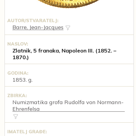
AUTOR/STVARATELJ:
Barre, Jean-Jacques
NASLOV:
Zlatnik, 5 franaka, Napoleon III. (1852. –
1870.)
GODINA:
1853. g.
ZBIRKA:
Numizmatika grofa Rudolfa von Normann-
Ehrenfelsa
IMATELJ GRAĐE: