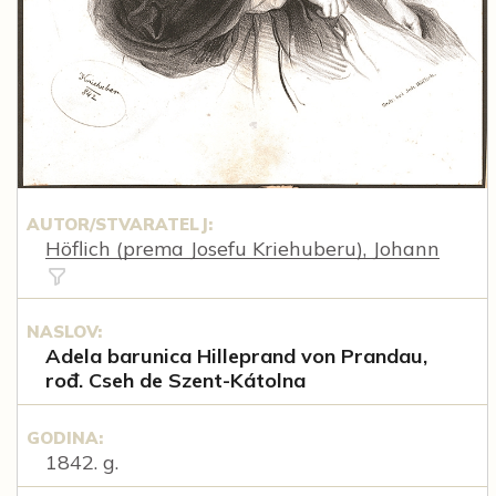
AUTOR/STVARATELJ:
Höflich (prema Josefu Kriehuberu), Johann
NASLOV:
Adela barunica Hilleprand von Prandau,
rođ. Cseh de Szent-Kátolna
GODINA:
1842. g.