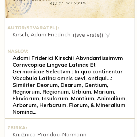
AUTOR/STVARATELJ:
Kirsch, Adam Friedrich
((sve vrste))
NASLOV:
Adami Friderici Kirschii Abvndantissimvm
Cornvcopiae Lingvae Latinae Et
Germanicae Selectvm : In quo continentur
Vocabula Latina omnis aevi, antiqui…:
Similiter Deorum, Dearum, Gentium,
Regnorum, Regionum, Urbium, Marium,
Fluviorum, Insularum, Montium, Animalium,
Arborum, Herbarum, Florum, & Mineralium
Nomina...
ZBIRKA:
Knjižnica Prandau-Normann