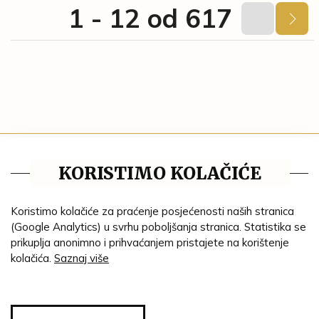
1 - 12 od 617
Tematske cjeline
KORISTIMO KOLAČIĆE
Impresum
Ustanove
Koristimo kolačiće za praćenje posjećenosti naših stranica
(Google Analytics) u svrhu poboljšanja stranica. Statistika se
Lenta vremena
prikuplja anonimno i prihvaćanjem pristajete na korištenje
kolačića.
Saznaj više
Genealogija
Tematski put