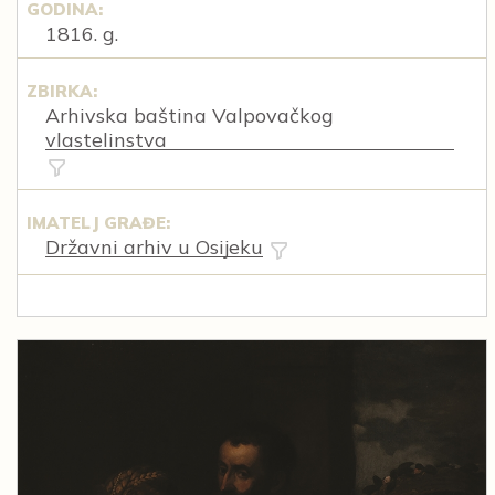
GODINA:
1816. g.
ZBIRKA:
Arhivska baština Valpovačkog
vlastelinstva
IMATELJ GRAĐE:
Državni arhiv u Osijeku