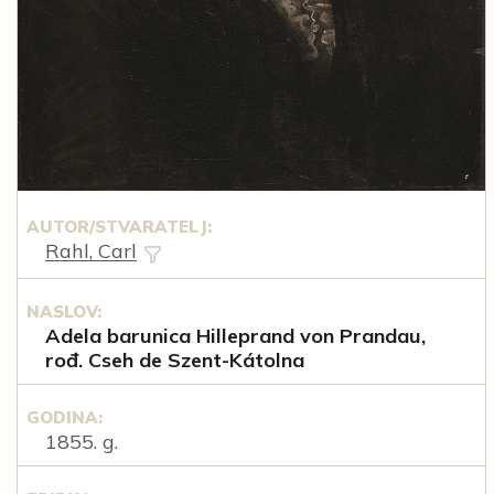
AUTOR/STVARATELJ:
Rahl, Carl
NASLOV:
Adela barunica Hilleprand von Prandau,
rođ. Cseh de Szent-Kátolna
GODINA:
1855. g.