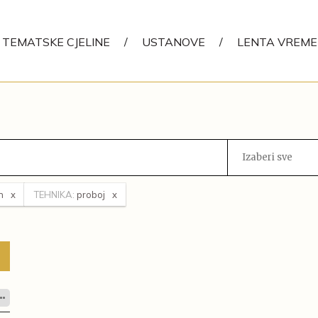
TEMATSKE CJELINE
/
USTANOVE
/
LENTA VREM
Izaberi sve
n
TEHNIKA:
proboj