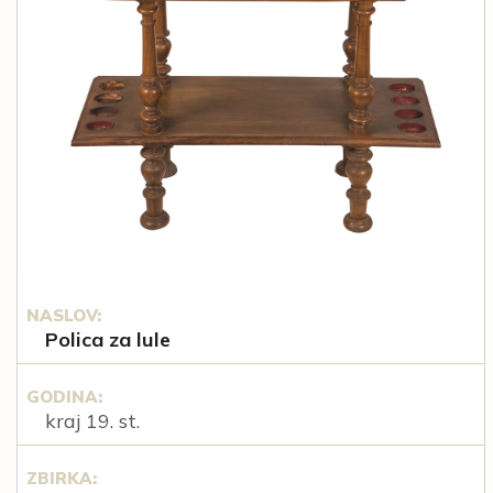
NASLOV:
Polica za lule
GODINA:
kraj 19. st.
ZBIRKA: