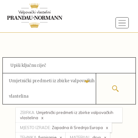
Umjetnički predmeti iz zbirke valpovačkih
vlastelina
ZBIRKA:
Umjetnički predmeti iz zbirke valpovačkih
vlastelina
MJESTO IZRADE:
Zapadna ili Srednja Europa
TEHNIKA:
furniranje
MATERIJAL:
drvo