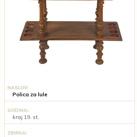
NASLOV:
Polica za lule
GODINA:
kraj 19. st.
ZBIRKA: