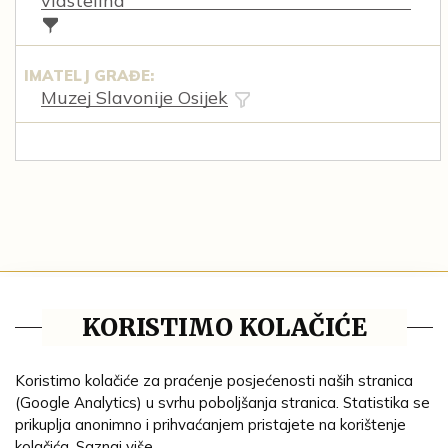
vlastelina
IMATELJ GRAĐE:
Muzej Slavonije Osijek
Tematske cjeline
KORISTIMO KOLAČIĆE
Impresum
Ustanove
Koristimo kolačiće za praćenje posjećenosti naših stranica
(Google Analytics) u svrhu poboljšanja stranica. Statistika se
Lenta vremena
prikuplja anonimno i prihvaćanjem pristajete na korištenje
kolačića.
Saznaj više