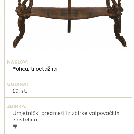
NASLOV:
Polica, troetažna
GODINA:
19. st.
ZBIRKA:
Umjetnički predmeti iz zbirke valpovačkih
vlastelina