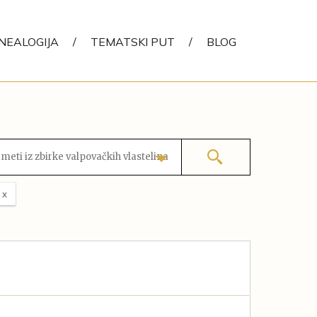
NEALOGIJA
/
TEMATSKI PUT
/
BLOG
eti iz zbirke valpovačkih vlastelina