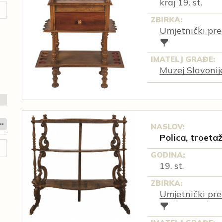
kraj 19. st.
ZBIRKA:
Umjetnički pre
IMATELJ GRAĐE:
Muzej Slavonij
NASLOV:
Polica, troeta
GODINA:
19. st.
ZBIRKA:
Umjetnički pre