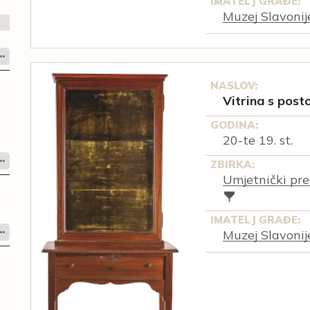
IMATELJ GRAĐE:
Muzej Slavonij
NASLOV:
Vitrina s posto
GODINA:
20-te 19. st.
ZBIRKA:
Umjetnički pre
IMATELJ GRAĐE:
Muzej Slavonij