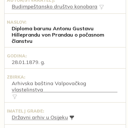
AUTOR/STVARATELJ:
Budimpeštansko društvo konobara
NASLOV:
Diploma barunu Antonu Gustavu
Hilleprandu von Prandau o počasnom
članstvu
GODINA:
28.01.1879. g.
ZBIRKA:
Arhivska baština Valpovačkog
vlastelinstva
IMATELJ GRAĐE:
Državni arhiv u Osijeku