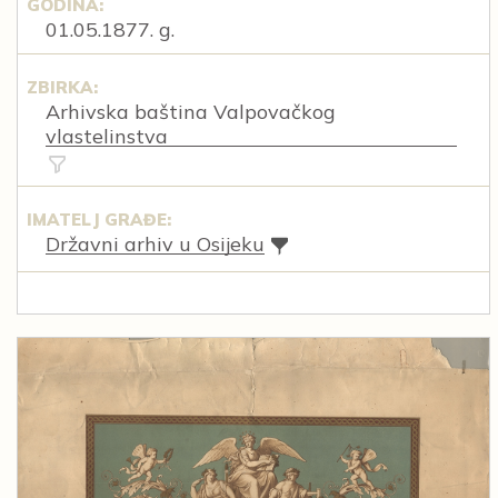
GODINA:
01.05.1877. g.
ZBIRKA:
Arhivska baština Valpovačkog
vlastelinstva
IMATELJ GRAĐE:
Državni arhiv u Osijeku