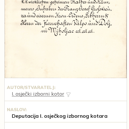
AUTOR/STVARATELJ:
I. osječki izborni kotor
NASLOV:
Deputacija I. osječkog izbornog kotara