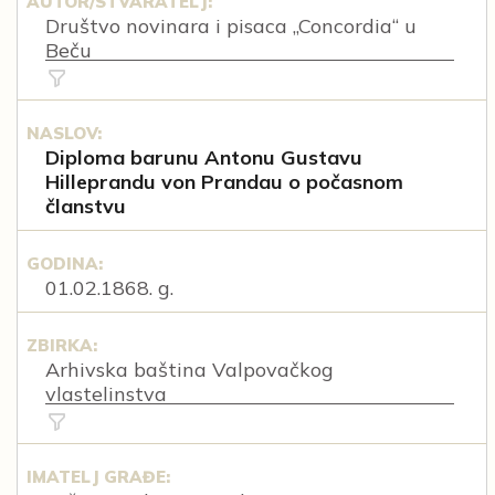
AUTOR/STVARATELJ:
Društvo novinara i pisaca „Concordia“ u
Beču
NASLOV:
Diploma barunu Antonu Gustavu
Hilleprandu von Prandau o počasnom
članstvu
GODINA:
01.02.1868. g.
ZBIRKA:
Arhivska baština Valpovačkog
vlastelinstva
IMATELJ GRAĐE: