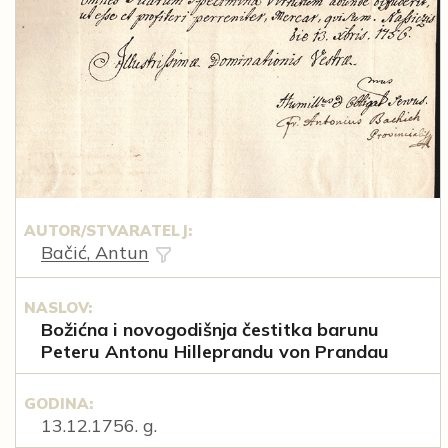
AUTOR/STVARATELJ:
Bačić, Antun
NASLOV:
Božićna i novogodišnja čestitka barunu
Peteru Antonu Hilleprandu von Prandau
GODINA:
13.12.1756. g.