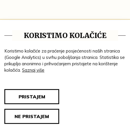
Tematske cjeline
KORISTIMO KOLAČIĆE
Impresum
Ustanove
Koristimo kolačiće za praćenje posjećenosti naših stranica
(Google Analytics) u svrhu poboljšanja stranica. Statistika se
Lenta vremena
prikuplja anonimno i prihvaćanjem pristajete na korištenje
kolačića.
Saznaj više
Genealogija
Tematski put
Blog
PRISTAJEM
Pravila privatnosti
NE PRISTAJEM
© 2026 Sva prava pridržana. Muzej Valpovštine.