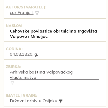
AUTOR/STVARATELJ:
car Franjo I.
NASLOV:
Cehovske povlastice obrtnicima trgovišta
Valpovo i Miholjac
GODINA:
04.08.1820. g.
ZBIRKA:
Arhivska baština Valpovačkog
vlastelinstva
IMATELJ GRAĐE:
Državni arhiv u Osijeku