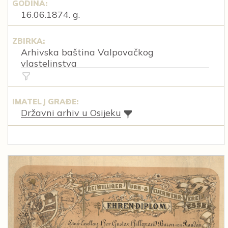
GODINA:
16.06.1874. g.
ZBIRKA:
Arhivska baština Valpovačkog
vlastelinstva
IMATELJ GRAĐE:
Državni arhiv u Osijeku