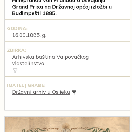
Hilleprandu von Prandau o osvajanju
Grand Prixa na Državnoj općoj izložbi u
Budimpešti 1885.
GODINA:
16.09.1885. g.
ZBIRKA:
Arhivska baština Valpovačkog
vlastelinstva
IMATELJ GRAĐE:
Državni arhiv u Osijeku