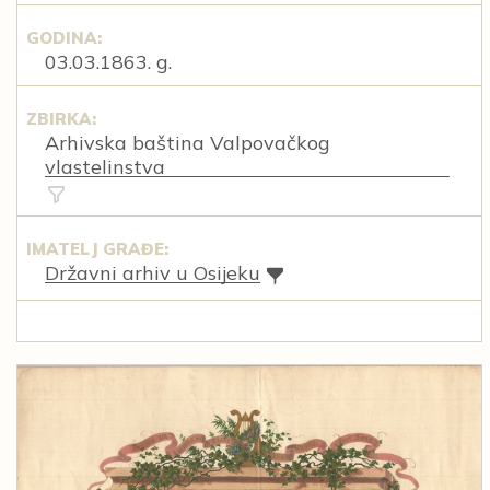
GODINA:
03.03.1863. g.
ZBIRKA:
Arhivska baština Valpovačkog
vlastelinstva
IMATELJ GRAĐE:
Državni arhiv u Osijeku