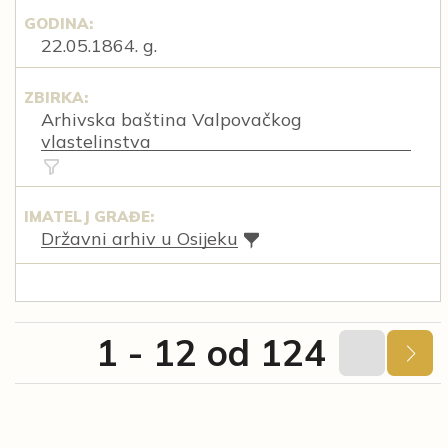
GODINA:
22.05.1864. g.
ZBIRKA:
Arhivska baština Valpovačkog
vlastelinstva
IMATELJ GRAĐE:
Državni arhiv u Osijeku
1 - 12 od 124