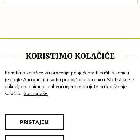
Tematske cjeline
KORISTIMO KOLAČIĆE
Impresum
Ustanove
Koristimo kolačiće za praćenje posjećenosti naših stranica
(Google Analytics) u svrhu poboljšanja stranica. Statistika se
Lenta vremena
prikuplja anonimno i prihvaćanjem pristajete na korištenje
kolačića.
Saznaj više
Genealogija
Tematski put
Blog
PRISTAJEM
Pravila privatnosti