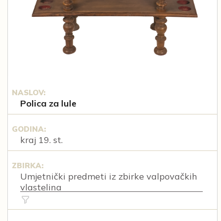
NASLOV:
Polica za lule
GODINA:
kraj 19. st.
ZBIRKA:
Umjetnički predmeti iz zbirke valpovačkih
vlastelina