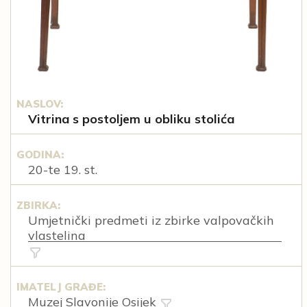
NASLOV:
Vitrina s postoljem u obliku stolića
GODINA:
20-te 19. st.
ZBIRKA:
Umjetnički predmeti iz zbirke valpovačkih
vlastelina
IMATELJ GRAĐE:
Muzej Slavonije Osijek