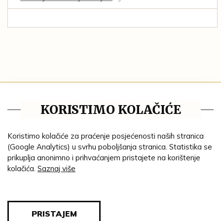
Tematske cjeline
KORISTIMO KOLAČIĆE
Impresum
Ustanove
Koristimo kolačiće za praćenje posjećenosti naših stranica
(Google Analytics) u svrhu poboljšanja stranica. Statistika se
Lenta vremena
prikuplja anonimno i prihvaćanjem pristajete na korištenje
kolačića.
Saznaj više
Genealogija
Tematski put
Blog
PRISTAJEM