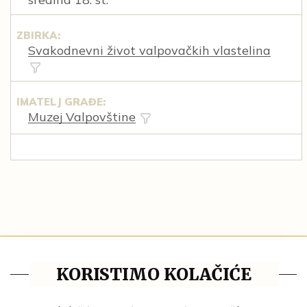
ZBIRKA:
Svakodnevni život valpovačkih vlastelina
IMATELJ GRAĐE:
Muzej Valpovštine
Tematske cjeline
KORISTIMO KOLAČIĆE
Impresum
Ustanove