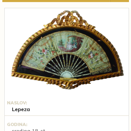
NASLOV:
Lepeza
GODINA:
sredina 18. st.