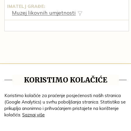
IMATELJ GRAĐE:
Muzej likovnih umjetnosti
Tematske cjeline
KORISTIMO KOLAČIĆE
Impresum
Ustanove
Koristimo kolačiće za praćenje posjećenosti naših stranica
(Google Analytics) u svrhu poboljšanja stranica. Statistika se
Lenta vremena
prikuplja anonimno i prihvaćanjem pristajete na korištenje
kolačića.
Saznaj više
Genealogija
Tematski put