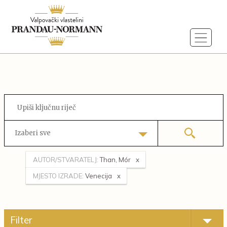
Izaberi sve
AUTOR/STVARATELJ:
Than, Mór
MJESTO IZRADE:
Venecija
Filter