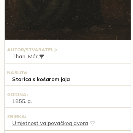
AUTOR/STVARATELJ:
Than, Mór
NASLOV:
Starica s košarom jaja
GODINA:
1855. g.
ZBIRKA:
Umjetnost valpovačkog dvora