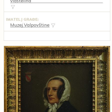
vlastelina
IMATELJ GRAĐE:
Muzej Valpovštine