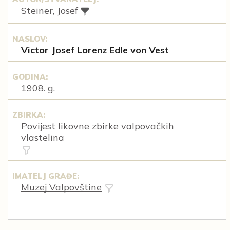
Steiner, Josef
NASLOV:
Victor Josef Lorenz Edle von Vest
GODINA:
1908. g.
ZBIRKA:
Povijest likovne zbirke valpovačkih
vlastelina
IMATELJ GRAĐE:
Muzej Valpovštine