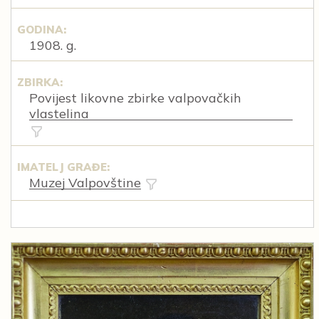
GODINA:
1908. g.
ZBIRKA:
Povijest likovne zbirke valpovačkih
vlastelina
IMATELJ GRAĐE:
Muzej Valpovštine