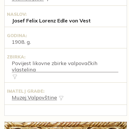
NASLOV:
Josef Felix Lorenz Edle von Vest
GODINA:
1908. g.
ZBIRKA:
Povijest likovne zbirke valpovačkih
vlastelina
IMATELJ GRAĐE:
Muzej Valpovštine