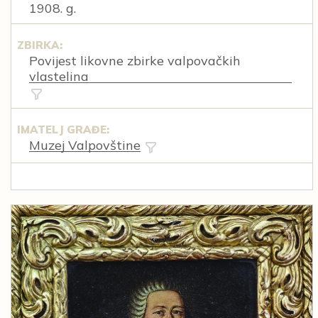
1908. g.
ZBIRKA:
Povijest likovne zbirke valpovačkih
vlastelina
IMATELJ GRAĐE:
Muzej Valpovštine