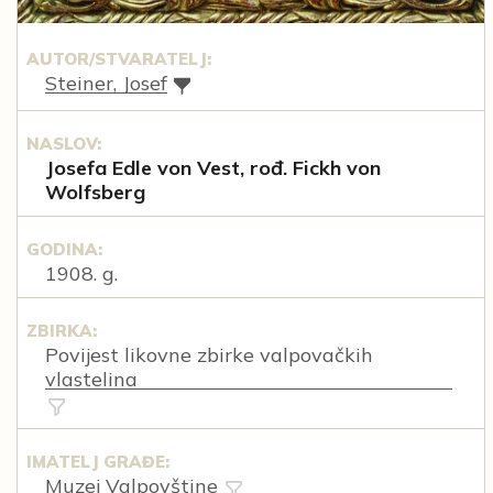
AUTOR/STVARATELJ:
Steiner, Josef
NASLOV:
Josefa Edle von Vest, rođ. Fickh von
Wolfsberg
GODINA:
1908. g.
ZBIRKA:
Povijest likovne zbirke valpovačkih
vlastelina
IMATELJ GRAĐE:
Muzej Valpovštine