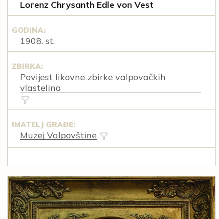
Lorenz Chrysanth Edle von Vest
GODINA:
1908. st.
ZBIRKA:
Povijest likovne zbirke valpovačkih
vlastelina
IMATELJ GRAĐE:
Muzej Valpovštine