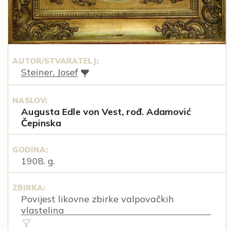
AUTOR/STVARATELJ:
Steiner, Josef
NASLOV:
Augusta Edle von Vest, rođ. Adamović
Čepinska
GODINA:
1908. g.
ZBIRKA:
Povijest likovne zbirke valpovačkih
vlastelina