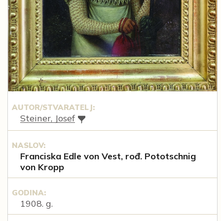
AUTOR/STVARATELJ:
Steiner, Josef
NASLOV:
Franciska Edle von Vest, rođ. Pototschnig
von Kropp
GODINA:
1908. g.