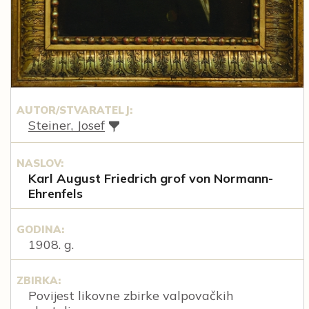
AUTOR/STVARATELJ:
Steiner, Josef
NASLOV:
Karl August Friedrich grof von Normann-
Ehrenfels
GODINA:
1908. g.
ZBIRKA:
Povijest likovne zbirke valpovačkih