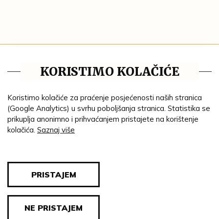
Tematske cjeline
KORISTIMO KOLAČIĆE
Impresum
Ustanove
Koristimo kolačiće za praćenje posjećenosti naših stranica
(Google Analytics) u svrhu poboljšanja stranica. Statistika se
Lenta vremena
prikuplja anonimno i prihvaćanjem pristajete na korištenje
kolačića.
Saznaj više
Genealogija
Tematski put
Blog
PRISTAJEM
Pravila privatnosti
NE PRISTAJEM