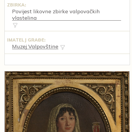
ZBIRKA:
Povijest likovne zbirke valpovačkih
vlastelina
IMATELJ GRAĐE:
Muzej Valpovštine