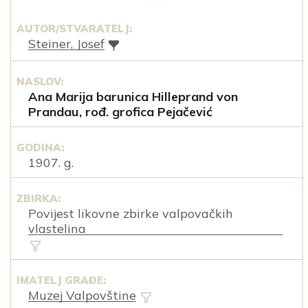
AUTOR/STVARATELJ:
Steiner, Josef
NASLOV:
Ana Marija barunica Hilleprand von
Prandau, rođ. grofica Pejačević
GODINA:
1907. g.
ZBIRKA:
Povijest likovne zbirke valpovačkih
vlastelina
IMATELJ GRAĐE:
Muzej Valpovštine