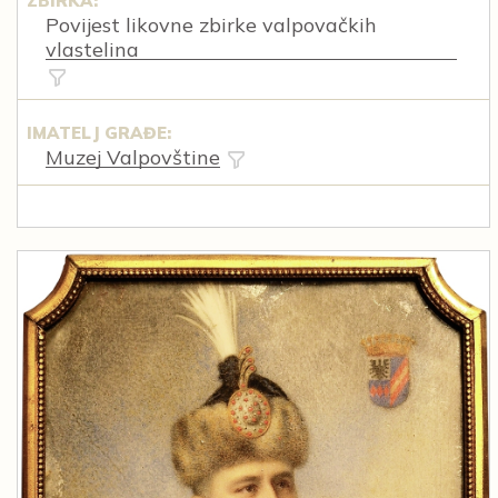
ZBIRKA:
Povijest likovne zbirke valpovačkih
vlastelina
IMATELJ GRAĐE:
Muzej Valpovštine