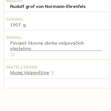
NASLOV:
Rudolf grof von Normann-Ehrenfels
GODINA:
1907. g.
ZBIRKA:
Povijest likovne zbirke valpovačkih
vlastelina
IMATELJ GRAĐE:
Muzej Valpovštine