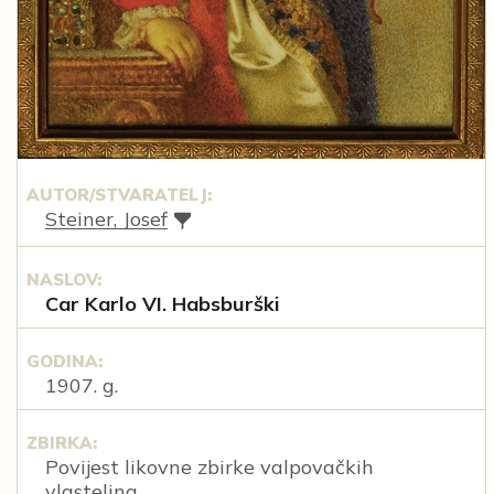
AUTOR/STVARATELJ:
Steiner, Josef
NASLOV:
Car Karlo VI. Habsburški
GODINA:
1907. g.
ZBIRKA:
Povijest likovne zbirke valpovačkih
vlastelina