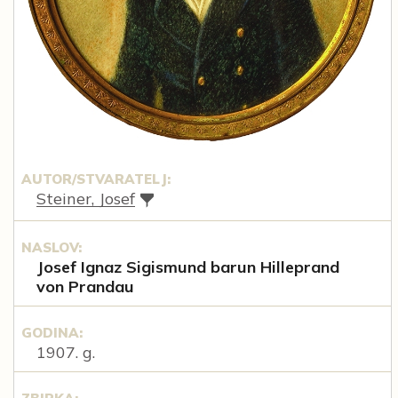
AUTOR/STVARATELJ:
Steiner, Josef
NASLOV:
Josef Ignaz Sigismund barun Hilleprand
von Prandau
GODINA:
1907. g.