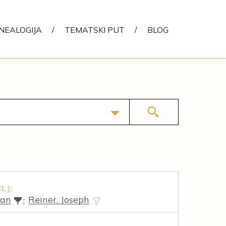
NEALOGIJA
/
TEMATSKI PUT
/
BLOG
LJ:
lan
Reiner, Joseph
;