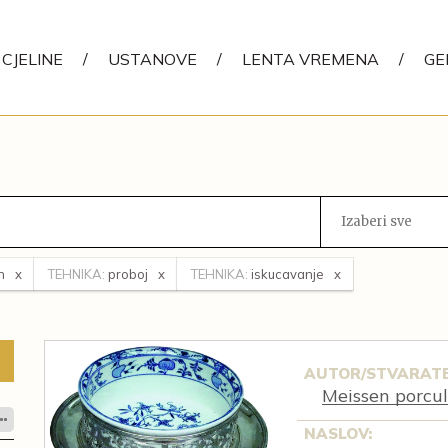
CJELINE
/
USTANOVE
/
LENTA VREMENA
/
GE
Izaberi sve
n
TEHNIKA:
proboj
TEHNIKA:
iskucavanje
AUTOR/STVARATE
Meissen porcu
NASLOV: