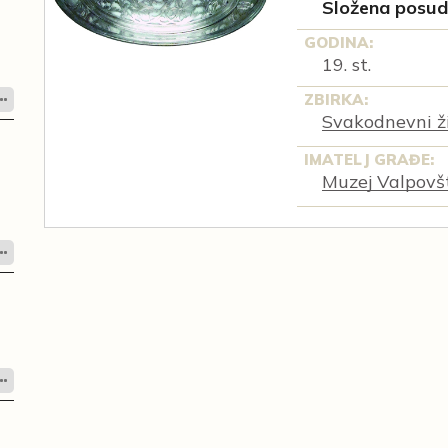
Složena posuda
GODINA:
19. st.
ZBIRKA:
Svakodnevni ži
IMATELJ GRAĐE:
Muzej Valpovš