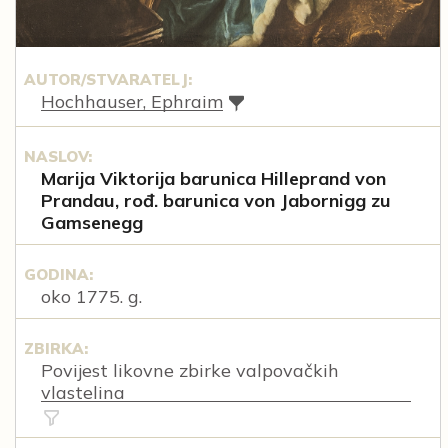
AUTOR/STVARATELJ:
Hochhauser, Ephraim
NASLOV:
Marija Viktorija barunica Hilleprand von
Prandau, rođ. barunica von Jabornigg zu
Gamsenegg
GODINA:
oko 1775. g.
ZBIRKA:
Povijest likovne zbirke valpovačkih
vlastelina