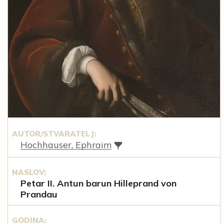
AUTOR/STVARATELJ:
Hochhauser, Ephraim
NASLOV:
Petar II. Antun barun Hilleprand von
Prandau
GODINA: