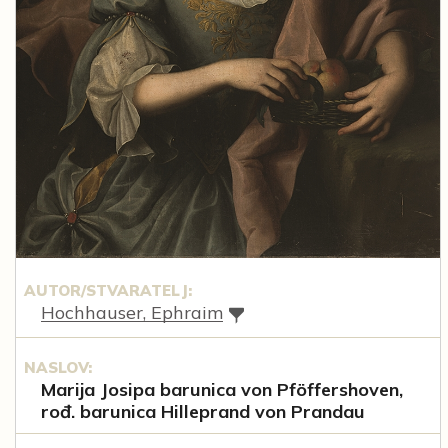
AUTOR/STVARATELJ:
Hochhauser, Ephraim
NASLOV:
Marija Josipa barunica von Pföffershoven,
rođ. barunica Hilleprand von Prandau