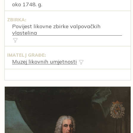
oko 1748. g.
ZBIRKA:
Povijest likovne zbirke valpovačkih
vlastelina
IMATELJ GRAĐE:
Muzej likovnih umjetnosti