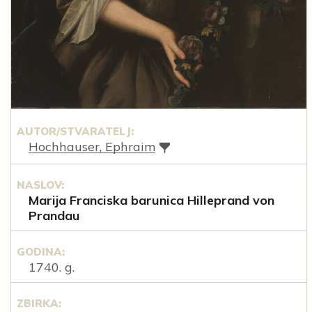
AUTOR/STVARATELJ:
Hochhauser, Ephraim
NASLOV:
Marija Franciska barunica Hilleprand von
Prandau
GODINA:
1740. g.
ZBIRKA: