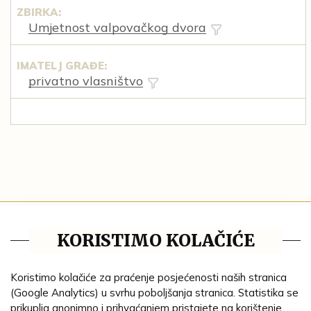
ZBIRKA:
Umjetnost valpovačkog dvora
IMATELJ GRAĐE:
privatno vlasništvo
Tematske cjeline
KORISTIMO KOLAČIĆE
Impresum
Ustanove
Koristimo kolačiće za praćenje posjećenosti naših stranica
(Google Analytics) u svrhu poboljšanja stranica. Statistika se
Lenta vremena
prikuplja anonimno i prihvaćanjem pristajete na korištenje