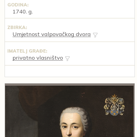
GODINA:
1740. g.
ZBIRKA:
Umjetnost valpovačkog dvora
IMATELJ GRAĐE:
privatno vlasništvo