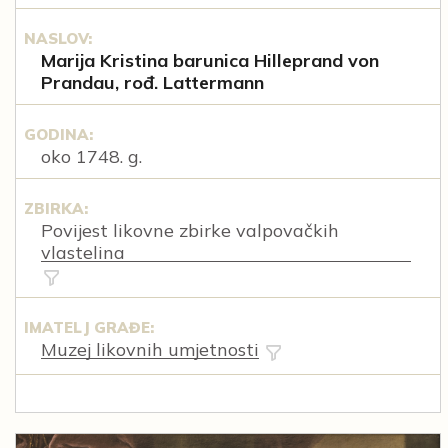
NASLOV:
Marija Kristina barunica Hilleprand von
Prandau, rođ. Lattermann
GODINA:
oko 1748. g.
ZBIRKA:
Povijest likovne zbirke valpovačkih
vlastelina
IMATELJ GRAĐE:
Muzej likovnih umjetnosti