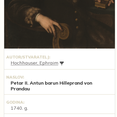
AUTOR/STVARATELJ:
Hochhauser, Ephraim
NASLOV:
Petar II. Antun barun Hilleprand von
Prandau
GODINA:
1740. g.