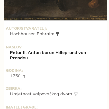
AUTOR/STVARATELJ:
Hochhauser, Ephraim
NASLOV:
Petar II. Antun barun Hilleprand von
Prandau
GODINA:
1750. g.
ZBIRKA:
Umjetnost valpovačkog dvora
IMATELJ GRAĐE: