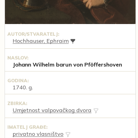
AUTOR/STVARATELJ:
Hochhauser, Ephraim
NASLOV:
Johann Wilhelm barun von Pföffershoven
GODINA:
1740. g.
ZBIRKA:
Umjetnost valpovačkog dvora
IMATELJ GRAĐE:
privatno vlasništvo