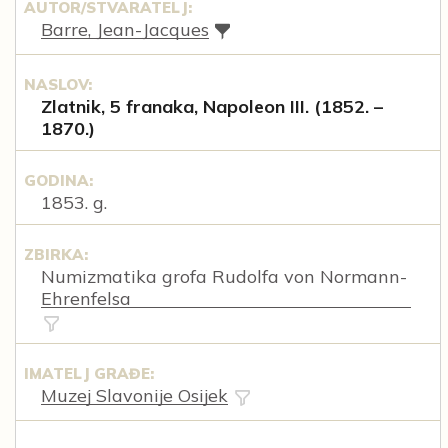
AUTOR/STVARATELJ:
Barre, Jean-Jacques
NASLOV:
Zlatnik, 5 franaka, Napoleon III. (1852. –
1870.)
GODINA:
1853. g.
ZBIRKA:
Numizmatika grofa Rudolfa von Normann-
Ehrenfelsa
IMATELJ GRAĐE:
Muzej Slavonije Osijek