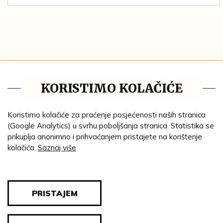
Tematske cjeline
KORISTIMO KOLAČIĆE
Impresum
Ustanove
Koristimo kolačiće za praćenje posjećenosti naših stranica
(Google Analytics) u svrhu poboljšanja stranica. Statistika se
Lenta vremena
prikuplja anonimno i prihvaćanjem pristajete na korištenje
kolačića.
Saznaj više
Genealogija
Tematski put
Blog
PRISTAJEM
Pravila privatnosti