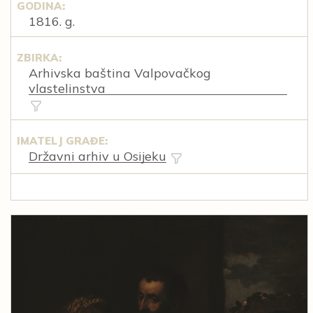
GODINA:
1816. g.
ZBIRKA:
Arhivska baština Valpovačkog
vlastelinstva
IMATELJ GRAĐE:
Državni arhiv u Osijeku