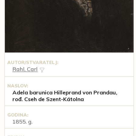
AUTOR/STVARATELJ:
Rahl, Carl
NASLOV:
Adela barunica Hilleprand von Prandau,
rođ. Cseh de Szent-Kátolna
GODINA:
1855. g.