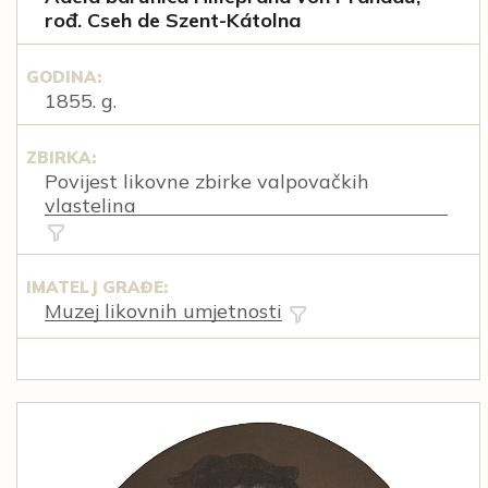
rođ. Cseh de Szent-Kátolna
GODINA:
1855. g.
ZBIRKA:
Povijest likovne zbirke valpovačkih
vlastelina
IMATELJ GRAĐE:
Muzej likovnih umjetnosti