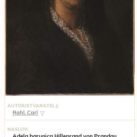
AUTOR/STVARATELJ:
Rahl, Carl
NASLOV:
Adela barunica Hilleprand von Prandau,