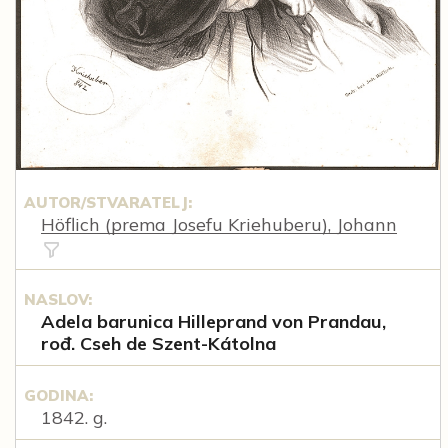
AUTOR/STVARATELJ:
Höflich (prema Josefu Kriehuberu), Johann
NASLOV:
Adela barunica Hilleprand von Prandau,
rođ. Cseh de Szent-Kátolna
GODINA:
1842. g.