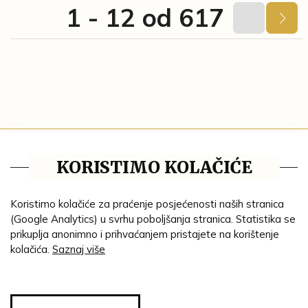
1 - 12 od 617
Tematske cjeline
KORISTIMO KOLAČIĆE
Impresum
Ustanove
Koristimo kolačiće za praćenje posjećenosti naših stranica
(Google Analytics) u svrhu poboljšanja stranica. Statistika se
Lenta vremena
prikuplja anonimno i prihvaćanjem pristajete na korištenje
kolačića.
Saznaj više
Genealogija
Tematski put