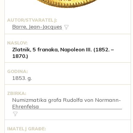
AUTOR/STVARATELJ:
Barre, Jean-Jacques
NASLOV:
Zlatnik, 5 franaka, Napoleon III. (1852. –
1870.)
GODINA:
1853. g.
ZBIRKA:
Numizmatika grofa Rudolfa von Normann-
Ehrenfelsa
IMATELJ GRAĐE: