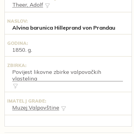
Theer, Adolf
NASLOV:
Alvina barunica Hilleprand von Prandau
GODINA:
1850. g.
ZBIRKA:
Povijest likovne zbirke valpovačkih
vlastelina
IMATELJ GRAĐE:
Muzej Valpovštine