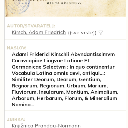
AUTOR/STVARATELJ:
Kirsch, Adam Friedrich
((sve vrste))
NASLOV:
Adami Friderici Kirschii Abvndantissimvm
Cornvcopiae Lingvae Latinae Et
Germanicae Selectvm : In quo continentur
Vocabula Latina omnis aevi, antiqui…:
Similiter Deorum, Dearum, Gentium,
Regnorum, Regionum, Urbium, Marium,
Fluviorum, Insularum, Montium, Animalium,
Arborum, Herbarum, Florum, & Mineralium
Nomina...
ZBIRKA:
Knjižnica Prandau-Normann