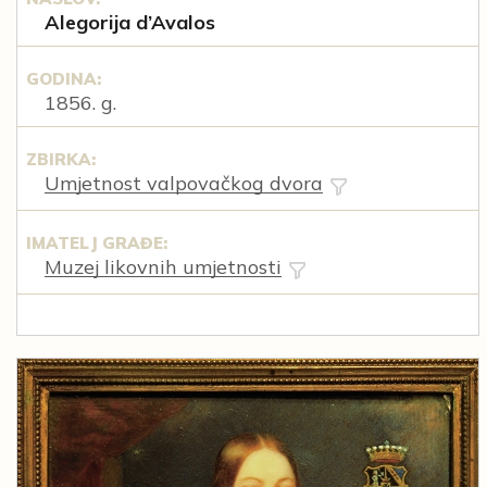
Alegorija d’Avalos
GODINA:
1856. g.
ZBIRKA:
Umjetnost valpovačkog dvora
IMATELJ GRAĐE:
Muzej likovnih umjetnosti