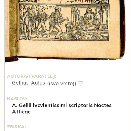
AUTOR/STVARATELJ:
Gellius, Aulus
((sve vrste))
NASLOV:
A. Gellii lvcvlentissimi scriptoris Noctes
Atticae
ZBIRKA: