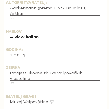
AUTOR/STVARATELJ:
Aackermann (prema E.A.S. Douglasu),
Arthur
NASLOV:
A view halloo
GODINA:
1899. g.
ZBIRKA:
Povijest likovne zbirke valpovačkih
vlastelina
IMATELJ GRAĐE:
Muzej Valpovštine