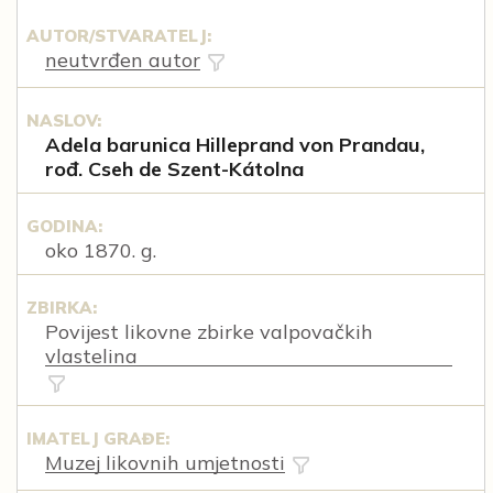
AUTOR/STVARATELJ:
neutvrđen autor
NASLOV:
Adela barunica Hilleprand von Prandau,
rođ. Cseh de Szent-Kátolna
GODINA:
oko 1870. g.
ZBIRKA:
Povijest likovne zbirke valpovačkih
vlastelina
IMATELJ GRAĐE:
Muzej likovnih umjetnosti