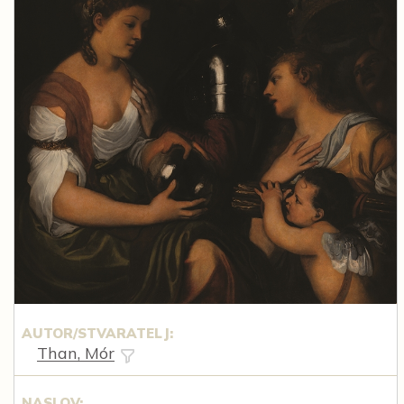
AUTOR/STVARATELJ:
Than, Mór
NASLOV: