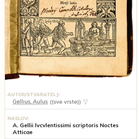
AUTOR/STVARATELJ:
Gellius, Aulus
((sve vrste))
NASLOV:
A. Gellii lvcvlentissimi scriptoris Noctes
Atticae