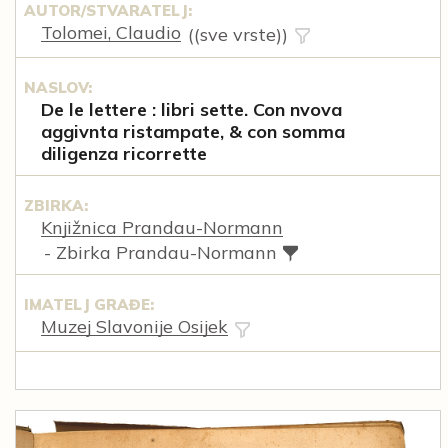
AUTOR/STVARATELJ:
Tolomei, Claudio
((sve vrste))
NASLOV:
De le lettere : libri sette. Con nvova
aggivnta ristampate, & con somma
diligenza ricorrette
ZBIRKA:
Knjižnica Prandau-Normann
- Zbirka Prandau-Normann
IMATELJ GRAĐE:
Muzej Slavonije Osijek