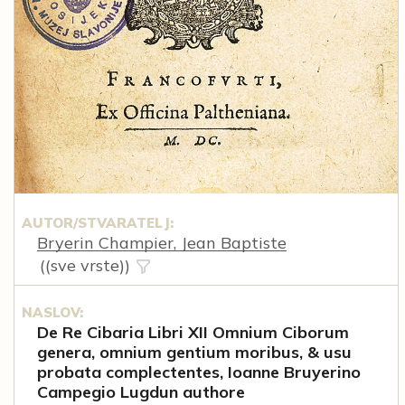
AUTOR/STVARATELJ:
Bryerin Champier, Jean Baptiste
((sve vrste))
NASLOV:
De Re Cibaria Libri XII Omnium Ciborum
genera, omnium gentium moribus, & usu
probata complectentes, Ioanne Bruyerino
Campegio Lugdun authore