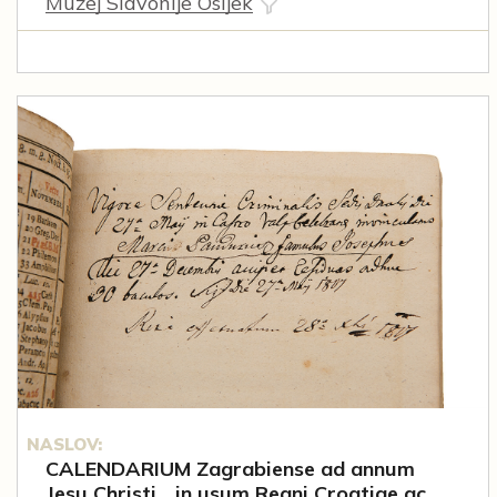
Muzej Slavonije Osijek
NASLOV:
CALENDARIUM Zagrabiense ad annum
Jesu Christi... in usum Regni Croatiae ac