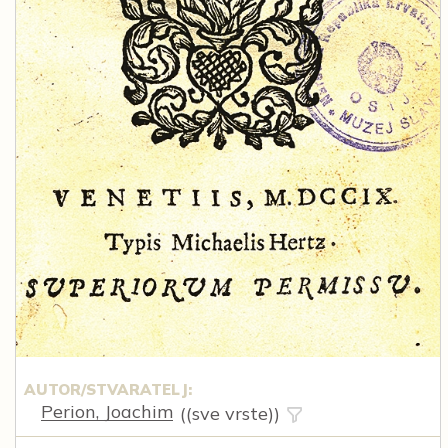
AUTOR/STVARATELJ:
Perion, Joachim
((sve vrste))