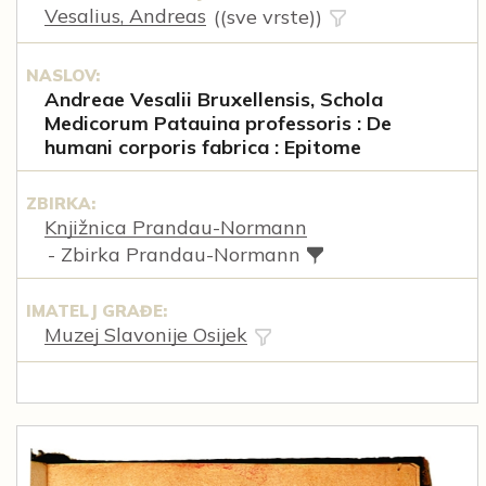
Vesalius, Andreas
((sve vrste))
NASLOV:
Andreae Vesalii Bruxellensis, Schola
Medicorum Patauina professoris : De
humani corporis fabrica : Epitome
ZBIRKA:
Knjižnica Prandau-Normann
- Zbirka Prandau-Normann
IMATELJ GRAĐE:
Muzej Slavonije Osijek