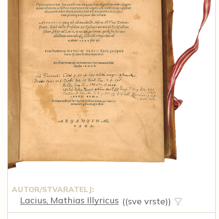
AUTOR/STVARATELJ:
Lacius, Mathias Illyricus
((sve vrste))