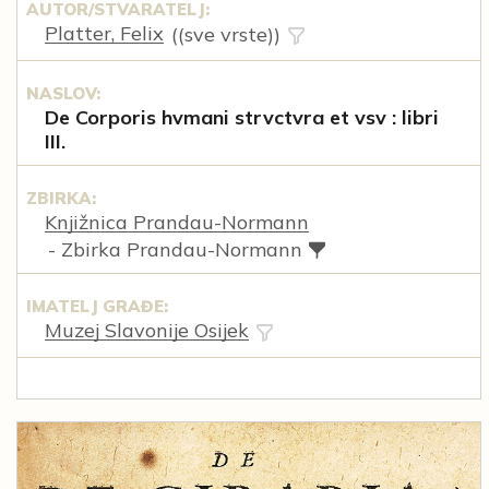
AUTOR/STVARATELJ:
Platter, Felix
((sve vrste))
NASLOV:
De Corporis hvmani strvctvra et vsv : libri
III.
ZBIRKA:
Knjižnica Prandau-Normann
- Zbirka Prandau-Normann
IMATELJ GRAĐE:
Muzej Slavonije Osijek