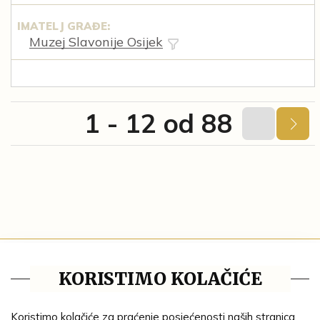
IMATELJ GRAĐE:
Muzej Slavonije Osijek
1 - 12 od 88
Tematske cjeline
KORISTIMO KOLAČIĆE
Impresum
Ustanove
Koristimo kolačiće za praćenje posjećenosti naših stranica