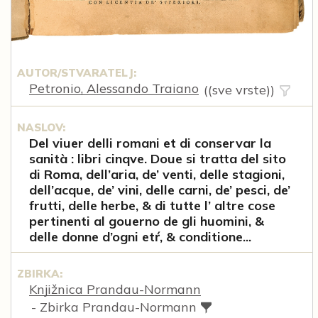
AUTOR/STVARATELJ:
Petronio, Alessando Traiano
((sve vrste))
NASLOV:
Del viuer delli romani et di conservar la
sanità : libri cinqve. Doue si tratta del sito
di Roma, dell’aria, de’ venti, delle stagioni,
dell’acque, de’ vini, delle carni, de’ pesci, de’
frutti, delle herbe, & di tutte l’ altre cose
pertinenti al gouerno de gli huomini, &
delle donne d’ogni etŕ, & conditione...
ZBIRKA:
Knjižnica Prandau-Normann
- Zbirka Prandau-Normann