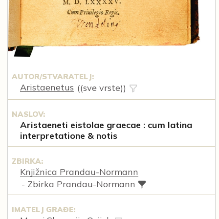
AUTOR/STVARATELJ:
Aristaenetus
((sve vrste))
NASLOV:
Aristaeneti eistolae graecae : cum latina
interpretatione & notis
ZBIRKA:
Knjižnica Prandau-Normann
- Zbirka Prandau-Normann
IMATELJ GRAĐE: