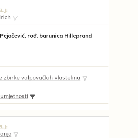
LJ:
drich
 Pejačević, rođ. barunica Hilleprand
ne zbirke valpovačkih vlastelina
 umjetnosti
LJ:
ranjo