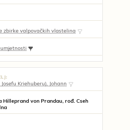
ne zbirke valpovačkih vlastelina
 umjetnosti
LJ:
 Josefu Kriehuberu), Johann
 Hilleprand von Prandau, rođ. Cseh
lna