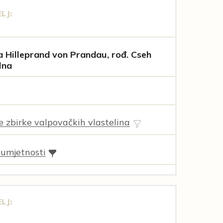
LJ:
 Hilleprand von Prandau, rođ. Cseh
lna
ne zbirke valpovačkih vlastelina
 umjetnosti
LJ: