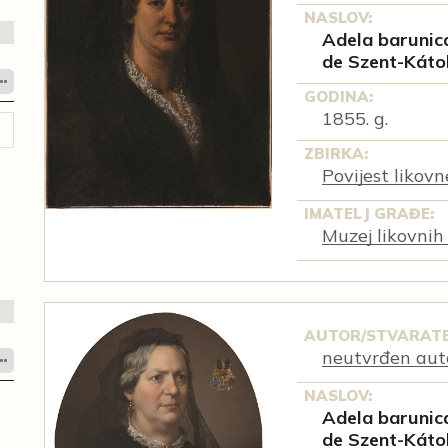
NASLOV:
Adela barunica
de Szent-Káto
GODINA:
1855. g.
ZBIRKA:
Povijest likov
IMATELJ GRAĐE:
Muzej likovnih
AUTOR/STVARATE
neutvrđen aut
NASLOV:
Adela barunica
de Szent-Káto