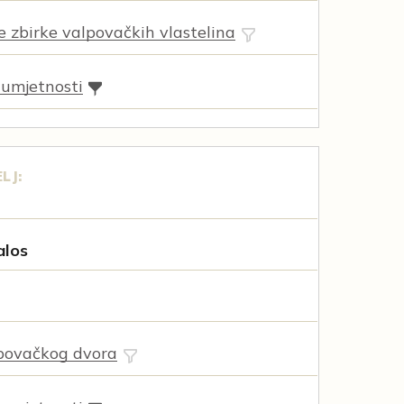
ne zbirke valpovačkih vlastelina
 umjetnosti
LJ:
alos
povačkog dvora