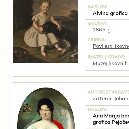
NASLOV:
Alvina grofic
GODINA:
1865. g.
ZBIRKA:
Povijest likov
IMATELJ GRAĐE:
Muzej likovnih
AUTOR/STVARATE
Zitterer, Joha
NASLOV:
Ana Marija bar
grofica Pejače