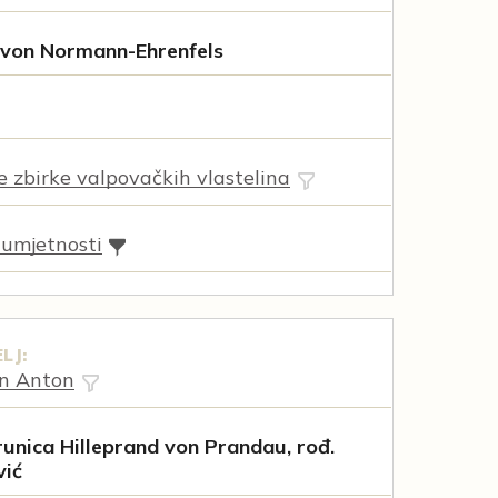
a von Normann-Ehrenfels
ne zbirke valpovačkih vlastelina
 umjetnosti
LJ:
nn Anton
unica Hilleprand von Prandau, rođ.
vić