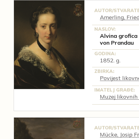
AUTOR/STVARATE
Amerling, Frie
NASLOV:
Alvina grofica
von Prandau
GODINA:
1852. g.
ZBIRKA:
Povijest likov
IMATELJ GRAĐE:
Muzej likovnih
AUTOR/STVARATE
Mücke, Josip F