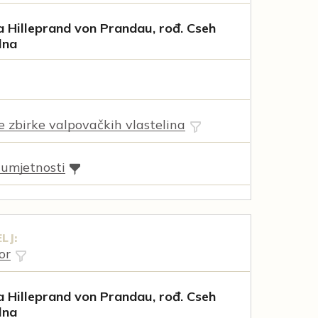
 Hilleprand von Prandau, rođ. Cseh
lna
ne zbirke valpovačkih vlastelina
 umjetnosti
LJ:
or
 Hilleprand von Prandau, rođ. Cseh
lna