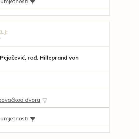
 umjetnosti
LJ:
 Pejačević, rođ. Hilleprand von
povačkog dvora
 umjetnosti