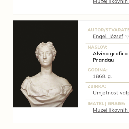
Muzej likovnih
AUTOR/STVARATE
Engel, József
NASLOV:
Alvina grofica
Prandau
GODINA:
1868. g.
ZBIRKA:
Umjetnost val
IMATELJ GRAĐE:
Muzej likovnih