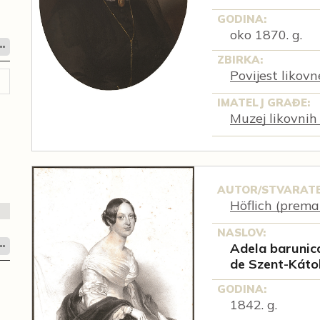
GODINA:
oko 1870. g.
ZBIRKA:
Povijest likov
IMATELJ GRAĐE:
Muzej likovnih
AUTOR/STVARATE
Höflich (prema
NASLOV:
Adela barunica
de Szent-Káto
GODINA:
1842. g.