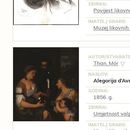
ZBIRKA:
Povijest likov
IMATELJ GRAĐE:
Muzej likovnih
AUTOR/STVARATE
Than, Mór
NASLOV:
Alegorija d’Av
GODINA:
1856. g.
ZBIRKA:
Umjetnost val
IMATELJ GRAĐE: