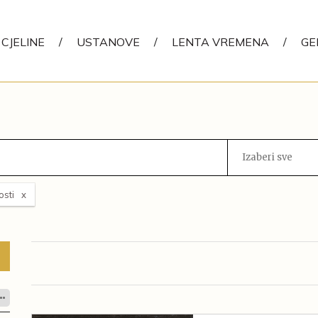
CJELINE
/
USTANOVE
/
LENTA VREMENA
/
GE
Izaberi sve
osti