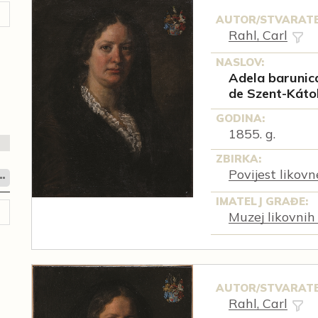
AUTOR/STVARATE
Rahl, Carl
NASLOV:
Adela barunica
de Szent-Káto
GODINA:
1855. g.
ZBIRKA:
Povijest likov
IMATELJ GRAĐE:
Muzej likovnih
AUTOR/STVARATE
Rahl, Carl