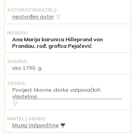
AUTOR/STVARATELJ:
neutvrđen autor
NASLOV:
Ana Marija barunica Hilleprand von
Prandau, rođ. grofica Pejačević
GODINA:
oko 1790. g.
ZBIRKA:
Povijest likovne zbirke valpovačkih
vlastelina
IMATELJ GRAĐE:
Muzej Valpovštine