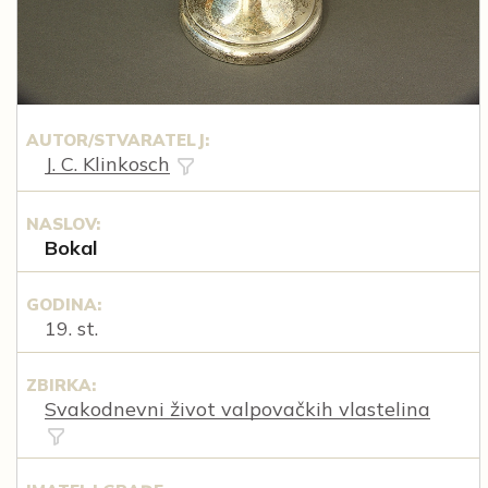
AUTOR/STVARATELJ:
J. C. Klinkosch
NASLOV:
Bokal
GODINA:
19. st.
ZBIRKA:
Svakodnevni život valpovačkih vlastelina