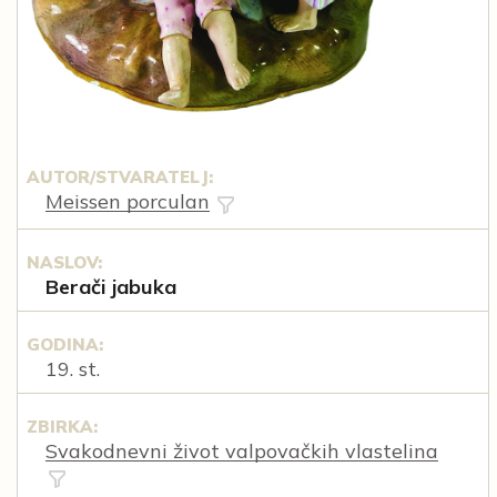
AUTOR/STVARATELJ:
Meissen porculan
NASLOV:
Berači jabuka
GODINA:
19. st.
ZBIRKA:
Svakodnevni život valpovačkih vlastelina