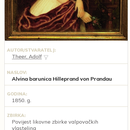
AUTOR/STVARATELJ:
Theer, Adolf
NASLOV:
Alvina barunica Hilleprand von Prandau
GODINA:
1850. g.
ZBIRKA:
Povijest likovne zbirke valpovačkih
vlastelina