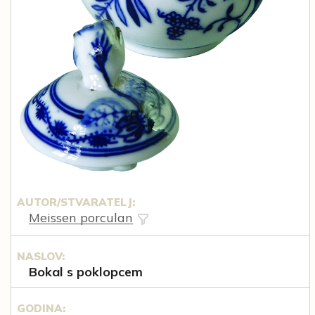
AUTOR/STVARATELJ:
Meissen porculan
NASLOV:
Bokal s poklopcem
GODINA: