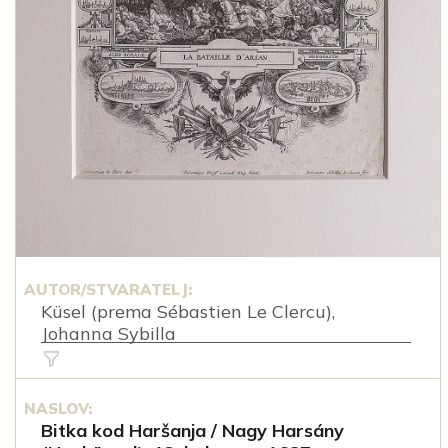
AUTOR/STVARATELJ:
Küsel (prema Sébastien Le Clercu),
Johanna Sybilla
NASLOV:
Bitka kod Haršanja / Nagy Harsány