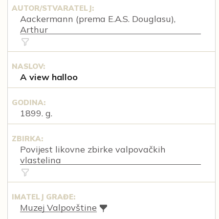
AUTOR/STVARATELJ:
Aackermann (prema E.A.S. Douglasu),
Arthur
NASLOV:
A view halloo
GODINA:
1899. g.
ZBIRKA:
Povijest likovne zbirke valpovačkih
vlastelina
IMATELJ GRAĐE:
Muzej Valpovštine