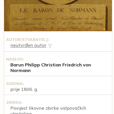
AUTOR/STVARATELJ:
neutvrđen autor
NASLOV:
Barun Philipp Christian Friedrich von
Normann
GODINA:
prije 1806. g.
ZBIRKA:
Povijest likovne zbirke valpovačkih
vlastelina