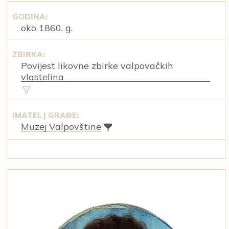
GODINA:
oko 1860. g.
ZBIRKA:
Povijest likovne zbirke valpovačkih
vlastelina
IMATELJ GRAĐE:
Muzej Valpovštine