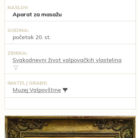
NASLOV:
Aparat za masažu
GODINA:
početak 20. st.
ZBIRKA:
Svakodnevni život valpovačkih vlastelina
IMATELJ GRAĐE:
Muzej Valpovštine