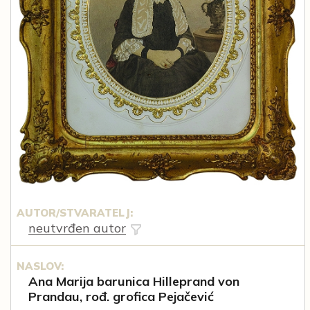
AUTOR/STVARATELJ:
neutvrđen autor
NASLOV:
Ana Marija barunica Hilleprand von
Prandau, rođ. grofica Pejačević