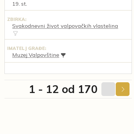
19. st.
ZBIRKA:
Svakodnevni život valpovačkih vlastelina
IMATELJ GRAĐE:
Muzej Valpovštine
1 - 12 od 170