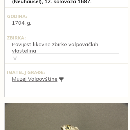
(Neuhäusel), 12. kolovoza 1687.
GODINA:
1704. g.
ZBIRKA:
Povijest likovne zbirke valpovačkih
vlastelina
IMATELJ GRAĐE:
Muzej Valpovštine