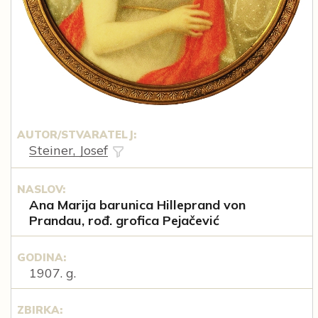
AUTOR/STVARATELJ:
Steiner, Josef
NASLOV:
Ana Marija barunica Hilleprand von
Prandau, rođ. grofica Pejačević
GODINA:
1907. g.
ZBIRKA: