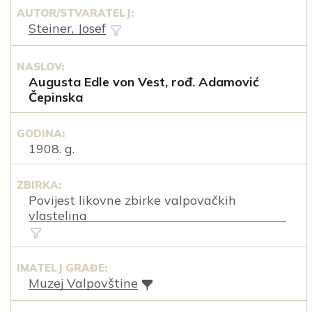
AUTOR/STVARATELJ:
Steiner, Josef
NASLOV:
Augusta Edle von Vest, rođ. Adamović
Čepinska
GODINA:
1908. g.
ZBIRKA:
Povijest likovne zbirke valpovačkih
vlastelina
IMATELJ GRAĐE:
Muzej Valpovštine