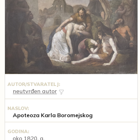
AUTOR/STVARATELJ:
neutvrđen autor
NASLOV:
Apoteoza Karla Boromejskog
GODINA:
oko 1820. g.