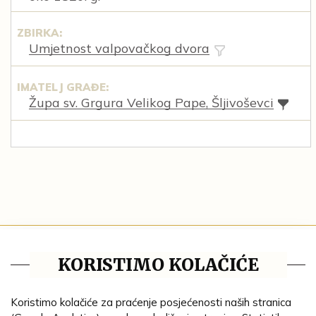
ZBIRKA:
Umjetnost valpovačkog dvora
IMATELJ GRAĐE:
Župa sv. Grgura Velikog Pape, Šljivoševci
Tematske cjeline
KORISTIMO KOLAČIĆE
Impresum
Ustanove
Koristimo kolačiće za praćenje posjećenosti naših stranica