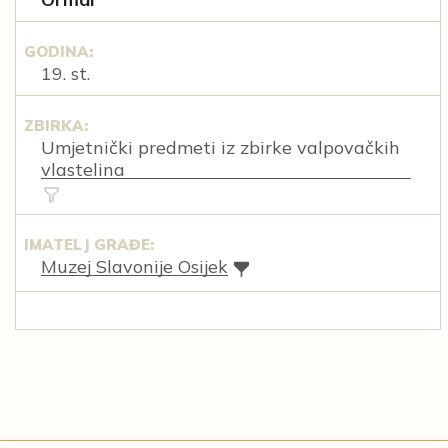
GODINA:
19. st.
ZBIRKA:
Umjetnički predmeti iz zbirke valpovačkih
vlastelina
IMATELJ GRAĐE:
Muzej Slavonije Osijek