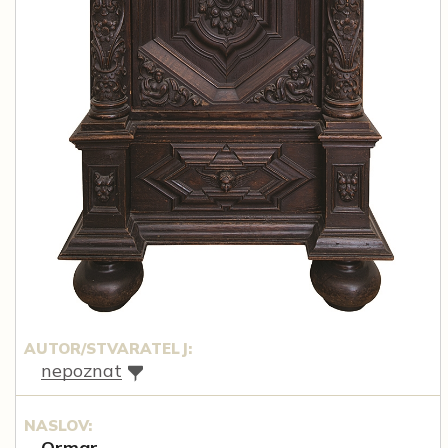
AUTOR/STVARATELJ:
nepoznat
NASLOV:
Ormar