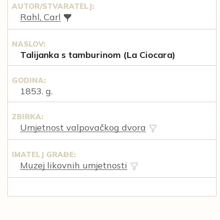
AUTOR/STVARATELJ:
Rahl, Carl
NASLOV:
Talijanka s tamburinom (La Ciocara)
GODINA:
1853. g.
ZBIRKA:
Umjetnost valpovačkog dvora
IMATELJ GRAĐE:
Muzej likovnih umjetnosti