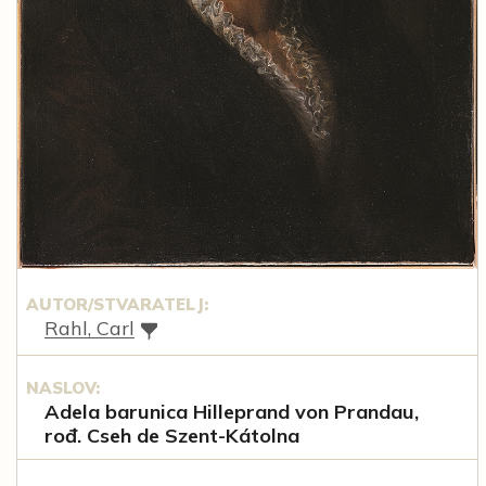
AUTOR/STVARATELJ:
Rahl, Carl
NASLOV:
Adela barunica Hilleprand von Prandau,
rođ. Cseh de Szent-Kátolna