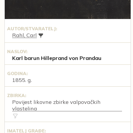
AUTOR/STVARATELJ:
Rahl, Carl
NASLOV:
Karl barun Hilleprand von Prandau
GODINA:
1855. g.
ZBIRKA:
Povijest likovne zbirke valpovačkih
vlastelina
IMATELJ GRAĐE: