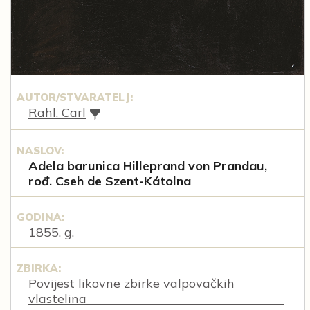
AUTOR/STVARATELJ:
Rahl, Carl
NASLOV:
Adela barunica Hilleprand von Prandau,
rođ. Cseh de Szent-Kátolna
GODINA:
1855. g.
ZBIRKA:
Povijest likovne zbirke valpovačkih
vlastelina