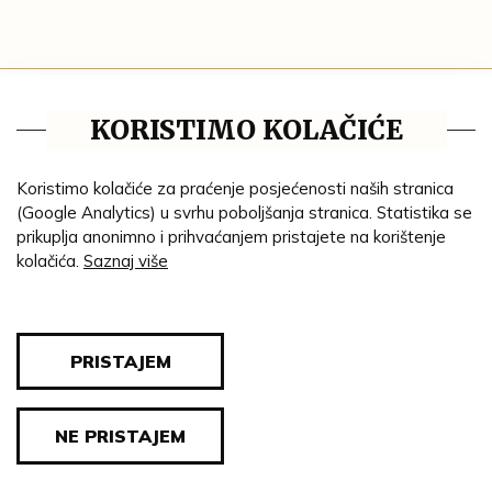
Tematske cjeline
KORISTIMO KOLAČIĆE
Impresum
Ustanove
Koristimo kolačiće za praćenje posjećenosti naših stranica
(Google Analytics) u svrhu poboljšanja stranica. Statistika se
Lenta vremena
prikuplja anonimno i prihvaćanjem pristajete na korištenje
kolačića.
Saznaj više
Genealogija
Tematski put
Blog
PRISTAJEM
Pravila privatnosti
NE PRISTAJEM
© 2026 Sva prava pridržana. Muzej Valpovštine.