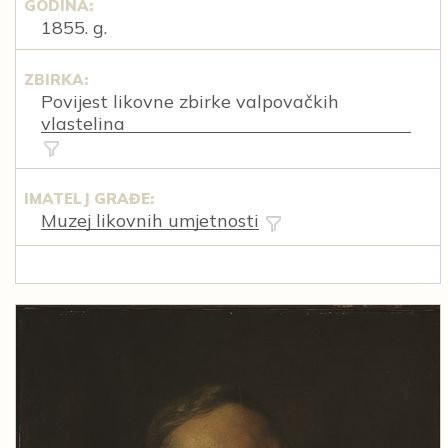
GODINA:
1855. g.
ZBIRKA:
Povijest likovne zbirke valpovačkih
vlastelina
IMATELJ GRAĐE:
Muzej likovnih umjetnosti