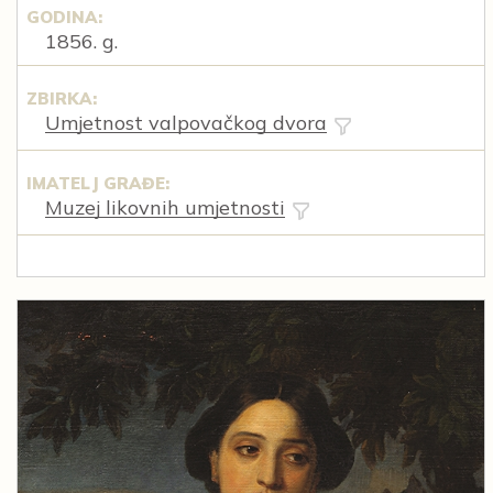
GODINA:
1856. g.
ZBIRKA:
Umjetnost valpovačkog dvora
IMATELJ GRAĐE:
Muzej likovnih umjetnosti