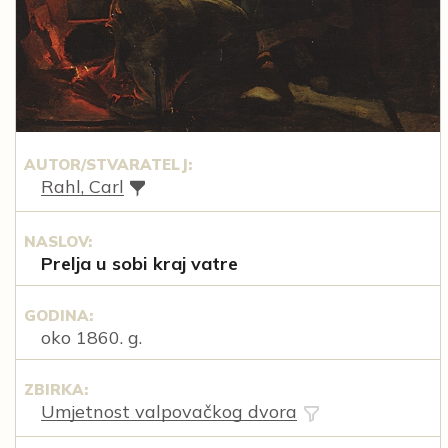
AUTOR/STVARATELJ:
Rahl, Carl
NASLOV:
Prelja u sobi kraj vatre
GODINA:
oko 1860. g.
ZBIRKA:
Umjetnost valpovačkog dvora