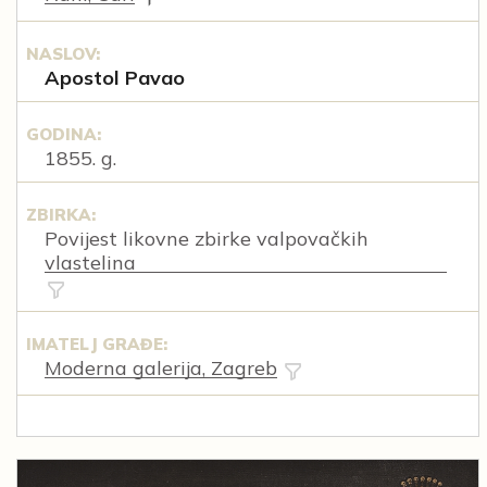
NASLOV:
Apostol Pavao
GODINA:
1855. g.
ZBIRKA:
Povijest likovne zbirke valpovačkih
vlastelina
IMATELJ GRAĐE:
Moderna galerija, Zagreb