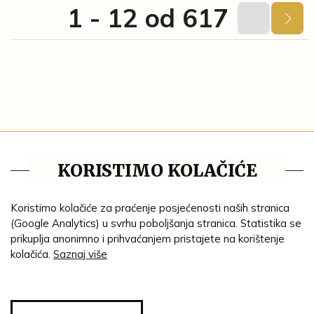
1 - 12 od 617
Tematske cjeline
KORISTIMO KOLAČIĆE
Impresum
Ustanove
Koristimo kolačiće za praćenje posjećenosti naših stranica
(Google Analytics) u svrhu poboljšanja stranica. Statistika se
Lenta vremena
prikuplja anonimno i prihvaćanjem pristajete na korištenje
kolačića.
Saznaj više
Genealogija
Tematski put