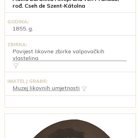
rođ. Cseh de Szent-Kátolna
GODINA:
1855. g.
ZBIRKA:
Povijest likovne zbirke valpovačkih
vlastelina
IMATELJ GRAĐE:
Muzej likovnih umjetnosti