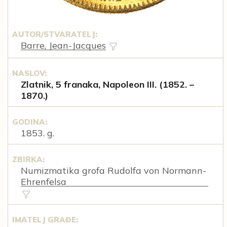
AUTOR/STVARATELJ:
Barre, Jean-Jacques
NASLOV:
Zlatnik, 5 franaka, Napoleon III. (1852. –
1870.)
GODINA:
1853. g.
ZBIRKA:
Numizmatika grofa Rudolfa von Normann-
Ehrenfelsa
IMATELJ GRAĐE: