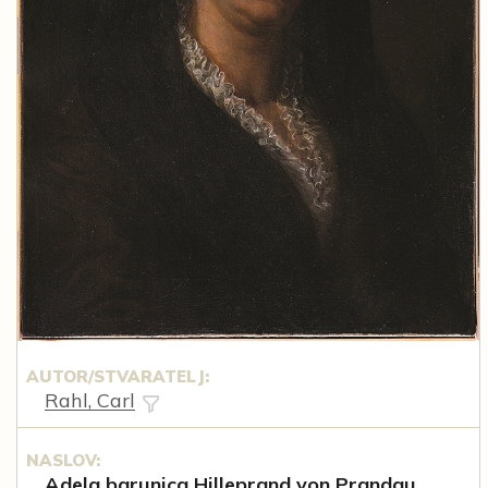
AUTOR/STVARATELJ:
Rahl, Carl
NASLOV:
Adela barunica Hilleprand von Prandau,