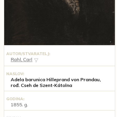
AUTOR/STVARATELJ:
Rahl, Carl
NASLOV:
Adela barunica Hilleprand von Prandau,
rođ. Cseh de Szent-Kátolna
GODINA:
1855. g.