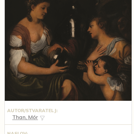
AUTOR/STVARATELJ:
Than, Mór
NASLOV: