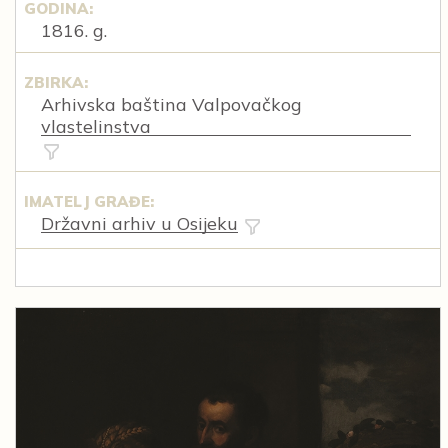
GODINA:
1816. g.
ZBIRKA:
Arhivska baština Valpovačkog
vlastelinstva
IMATELJ GRAĐE:
Državni arhiv u Osijeku