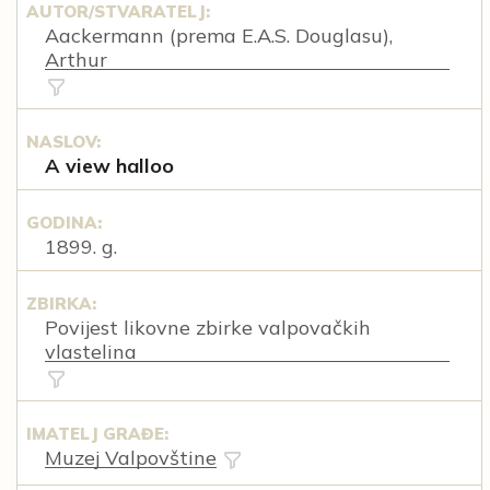
AUTOR/STVARATELJ:
Aackermann (prema E.A.S. Douglasu),
Arthur
NASLOV:
A view halloo
GODINA:
1899. g.
ZBIRKA:
Povijest likovne zbirke valpovačkih
vlastelina
IMATELJ GRAĐE:
Muzej Valpovštine