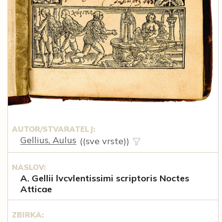
AUTOR/STVARATELJ:
Gellius, Aulus
((sve vrste))
NASLOV:
A. Gellii lvcvlentissimi scriptoris Noctes
Atticae
ZBIRKA: