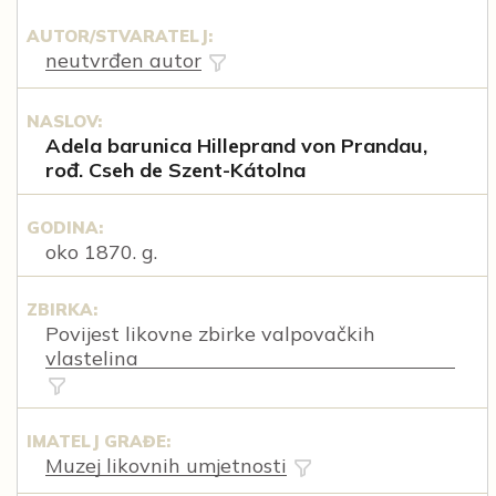
AUTOR/STVARATELJ:
neutvrđen autor
NASLOV:
Adela barunica Hilleprand von Prandau,
rođ. Cseh de Szent-Kátolna
GODINA:
oko 1870. g.
ZBIRKA:
Povijest likovne zbirke valpovačkih
vlastelina
IMATELJ GRAĐE:
Muzej likovnih umjetnosti