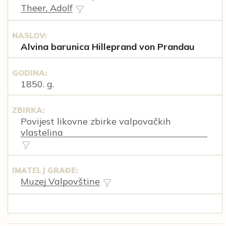
Theer, Adolf
NASLOV:
Alvina barunica Hilleprand von Prandau
GODINA:
1850. g.
ZBIRKA:
Povijest likovne zbirke valpovačkih
vlastelina
IMATELJ GRAĐE:
Muzej Valpovštine