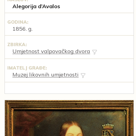
Alegorija d’Avalos
GODINA:
1856. g.
ZBIRKA:
Umjetnost valpovačkog dvora
IMATELJ GRAĐE:
Muzej likovnih umjetnosti