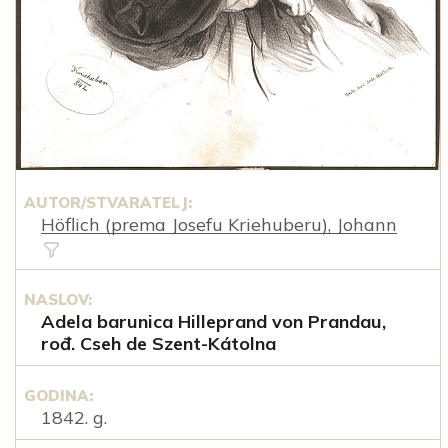
AUTOR/STVARATELJ:
Höflich (prema Josefu Kriehuberu), Johann
NASLOV:
Adela barunica Hilleprand von Prandau,
rođ. Cseh de Szent-Kátolna
GODINA:
1842. g.