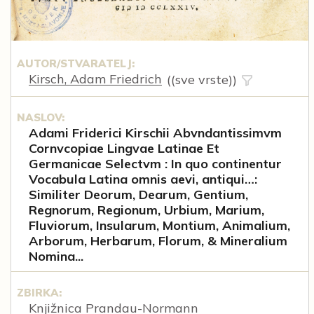
AUTOR/STVARATELJ:
Kirsch, Adam Friedrich
((sve vrste))
NASLOV:
Adami Friderici Kirschii Abvndantissimvm
Cornvcopiae Lingvae Latinae Et
Germanicae Selectvm : In quo continentur
Vocabula Latina omnis aevi, antiqui…:
Similiter Deorum, Dearum, Gentium,
Regnorum, Regionum, Urbium, Marium,
Fluviorum, Insularum, Montium, Animalium,
Arborum, Herbarum, Florum, & Mineralium
Nomina...
ZBIRKA:
Knjižnica Prandau-Normann