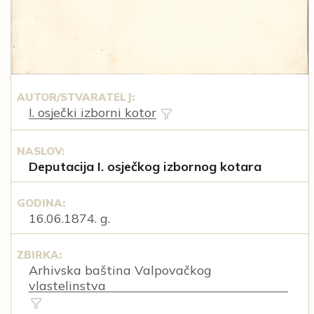
AUTOR/STVARATELJ:
I. osječki izborni kotor
NASLOV:
Deputacija I. osječkog izbornog kotara
GODINA:
16.06.1874. g.
ZBIRKA:
Arhivska baština Valpovačkog
vlastelinstva