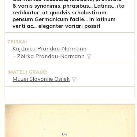
& variis synonimis, phrasibus... Latinis... ita
redduntur, ut quodvis scholasticum
pensum Germanicum facile... in latinum
verti ac... eleganter variari possit
ZBIRKA:
Knjižnica Prandau-Normann
- Zbirka Prandau-Normann
IMATELJ GRAĐE:
Muzej Slavonije Osijek