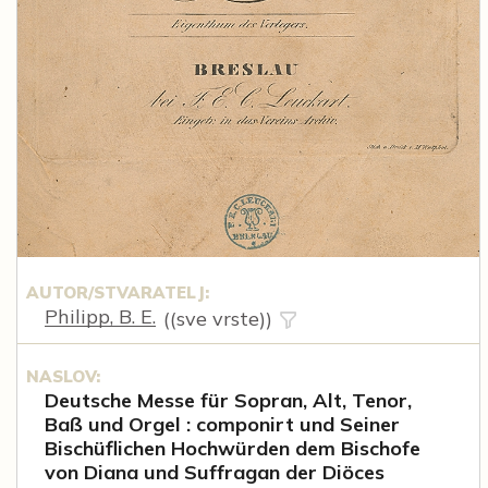
AUTOR/STVARATELJ:
Philipp, B. E.
((sve vrste))
NASLOV:
Deutsche Messe für Sopran, Alt, Tenor,
Baß und Orgel : componirt und Seiner
Bischüflichen Hochwürden dem Bischofe
von Diana und Suffragan der Diöces