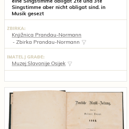
eine Singstimme obligat 2te und 3te
Singstimme aber nicht obligat sind. in
Musik gesezt
ZBIRKA:
Knjižnica Prandau-Normann
- Zbirka Prandau-Normann
IMATELJ GRAĐE:
Muzej Slavonije Osijek