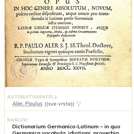
AUTOR/STVARATELJ:
Aler, Paulus
((sve vrste))
NASLOV:
Dictionarium Germanico-Latinum – in quo
Germanica vocabula, idiotismi, proverbia