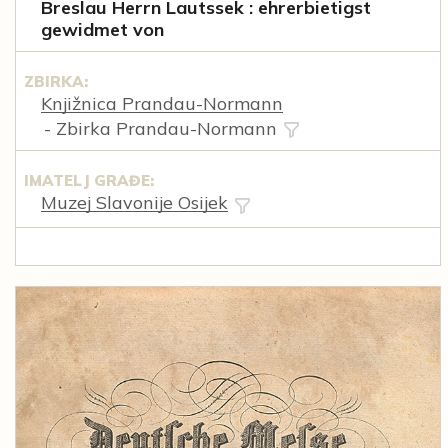
Breslau Herrn Lautssek : ehrerbietigst
gewidmet von
ZBIRKA:
Knjižnica Prandau-Normann
- Zbirka Prandau-Normann
IMATELJ GRAĐE:
Muzej Slavonije Osijek