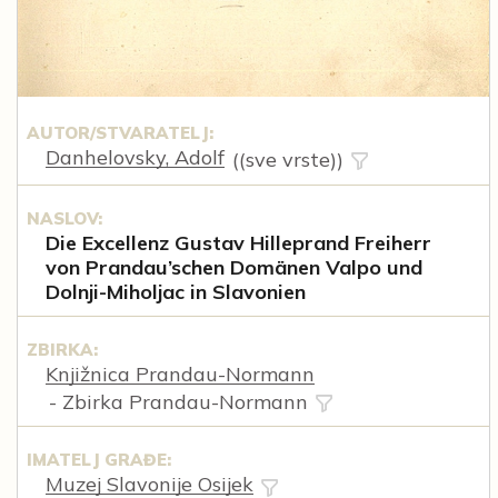
AUTOR/STVARATELJ:
Danhelovsky, Adolf
((sve vrste))
NASLOV:
Die Excellenz Gustav Hilleprand Freiherr
von Prandau’schen Domänen Valpo und
Dolnji-Miholjac in Slavonien
ZBIRKA:
Knjižnica Prandau-Normann
- Zbirka Prandau-Normann
IMATELJ GRAĐE:
Muzej Slavonije Osijek