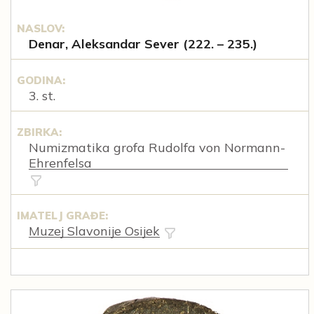
NASLOV:
Denar, Aleksandar Sever (222. – 235.)
GODINA:
3. st.
ZBIRKA:
Numizmatika grofa Rudolfa von Normann-
Ehrenfelsa
IMATELJ GRAĐE:
Muzej Slavonije Osijek