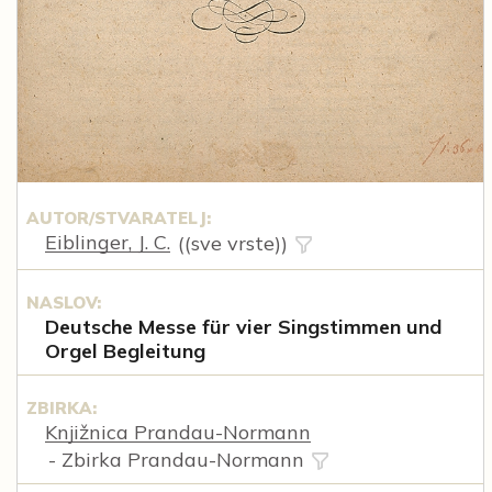
AUTOR/STVARATELJ:
Eiblinger, J. C.
((sve vrste))
NASLOV:
Deutsche Messe für vier Singstimmen und
Orgel Begleitung
ZBIRKA:
Knjižnica Prandau-Normann
- Zbirka Prandau-Normann