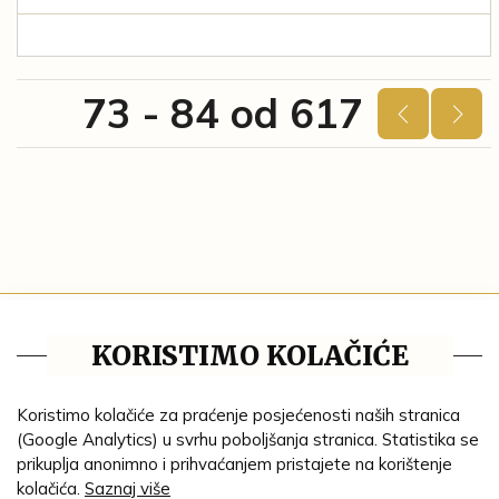
73 - 84 od 617
Tematske cjeline
KORISTIMO KOLAČIĆE
Impresum
Ustanove
Koristimo kolačiće za praćenje posjećenosti naših stranica
(Google Analytics) u svrhu poboljšanja stranica. Statistika se
Lenta vremena
prikuplja anonimno i prihvaćanjem pristajete na korištenje
kolačića.
Saznaj više
Genealogija