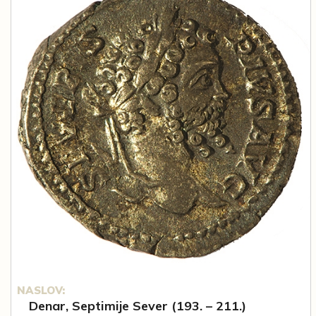
NASLOV:
Denar, Septimije Sever (193. – 211.)