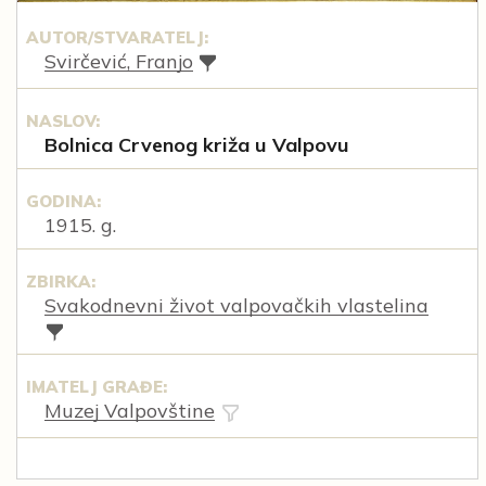
AUTOR/STVARATELJ:
Svirčević, Franjo
NASLOV:
Bolnica Crvenog križa u Valpovu
GODINA:
1915. g.
ZBIRKA:
Svakodnevni život valpovačkih vlastelina
IMATELJ GRAĐE:
Muzej Valpovštine