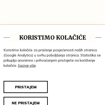
Tematske cjeline
KORISTIMO KOLAČIĆE
Impresum
Ustanove
Koristimo kolačiće za praćenje posjećenosti naših stranica
(Google Analytics) u svrhu poboljšanja stranica. Statistika se
Lenta vremena
prikuplja anonimno i prihvaćanjem pristajete na korištenje
kolačića.
Saznaj više
Genealogija
Tematski put
Blog
PRISTAJEM
Pravila privatnosti
NE PRISTAJEM