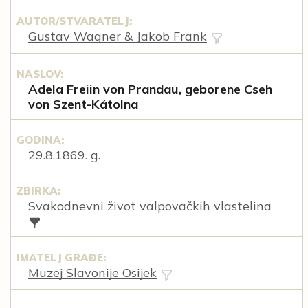
AUTOR/STVARATELJ:
Gustav Wagner & Jakob Frank
NASLOV:
Adela Freiin von Prandau, geborene Cseh
von Szent-Kátolna
GODINA:
29.8.1869. g.
ZBIRKA:
Svakodnevni život valpovačkih vlastelina
IMATELJ GRAĐE:
Muzej Slavonije Osijek