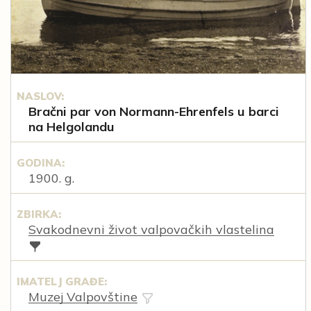
NASLOV:
Bračni par von Normann-Ehrenfels u barci
na Helgolandu
GODINA:
1900. g.
ZBIRKA:
Svakodnevni život valpovačkih vlastelina
IMATELJ GRAĐE:
Muzej Valpovštine