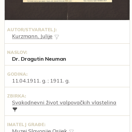
AUTOR/STVARATELJ:
Kurzmann, Julije
NASLOV:
Dr. Dragutin Neuman
GODINA:
11.04.1911. g. ; 1911. g.
ZBIRKA:
Svakodnevni život valpovačkih vlastelina
IMATELJ GRAĐE:
Muzej Slavonije Osijek