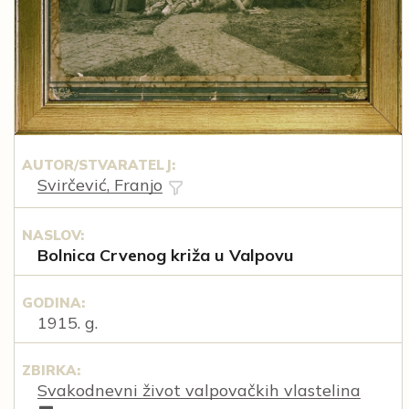
AUTOR/STVARATELJ:
Svirčević, Franjo
NASLOV:
Bolnica Crvenog križa u Valpovu
GODINA:
1915. g.
ZBIRKA:
Svakodnevni život valpovačkih vlastelina