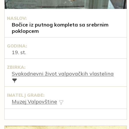
NASLOV:
Bočice iz putnog kompleta sa srebrnim
poklopcem
GODINA:
19. st.
ZBIRKA:
Svakodnevni život valpovačkih vlastelina
IMATELJ GRAĐE:
Muzej Valpovštine