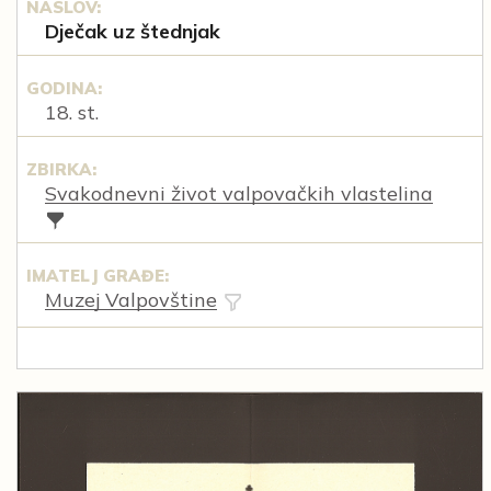
NASLOV:
Dječak uz štednjak
GODINA:
18. st.
ZBIRKA:
Svakodnevni život valpovačkih vlastelina
IMATELJ GRAĐE:
Muzej Valpovštine