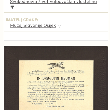
Svakodnevni život valpovačkih vlastelina
IMATELJ GRAĐE:
Muzej Slavonije Osijek