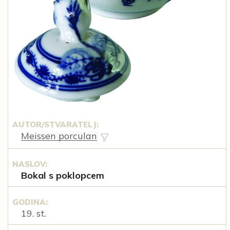
AUTOR/STVARATELJ:
Meissen porculan
NASLOV:
Bokal s poklopcem
GODINA:
19. st.