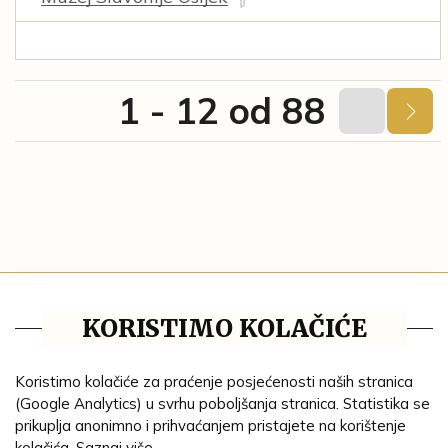
1 - 12 od 88
Blog
KORISTIMO KOLAČIĆE
Pravila privatnosti
Tematske cjeline
Koristimo kolačiće za praćenje posjećenosti naših stranica
(Google Analytics) u svrhu poboljšanja stranica. Statistika se
Impresum
prikuplja anonimno i prihvaćanjem pristajete na korištenje
kolačića.
Saznaj više