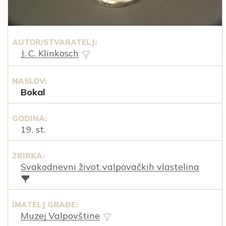
AUTOR/STVARATELJ:
J. C. Klinkosch
NASLOV:
Bokal
GODINA:
19. st.
ZBIRKA:
Svakodnevni život valpovačkih vlastelina
IMATELJ GRAĐE:
Muzej Valpovštine