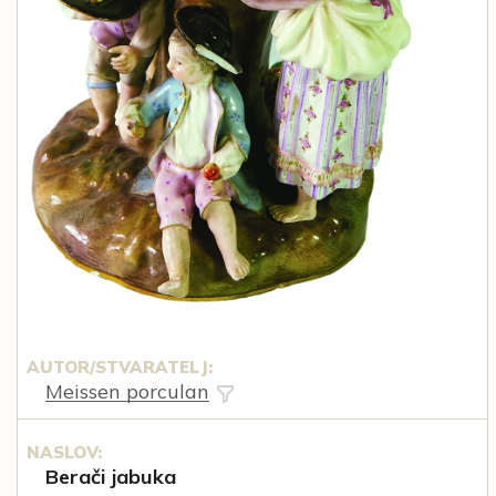
AUTOR/STVARATELJ:
Meissen porculan
NASLOV:
Berači jabuka