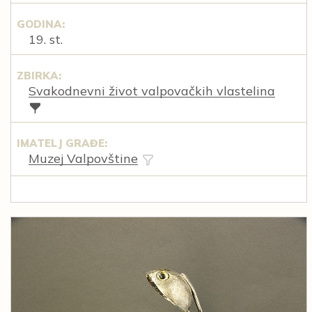
GODINA:
19. st.
ZBIRKA:
Svakodnevni život valpovačkih vlastelina
IMATELJ GRAĐE:
Muzej Valpovštine