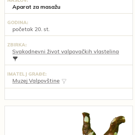
NASLOV:
Aparat za masažu
GODINA:
početak 20. st.
ZBIRKA:
Svakodnevni život valpovačkih vlastelina
IMATELJ GRAĐE:
Muzej Valpovštine