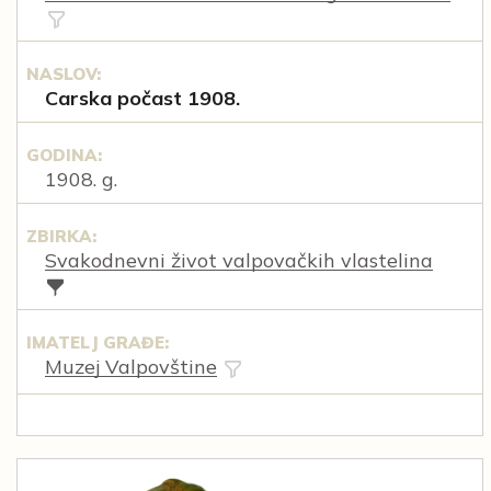
NASLOV:
Carska počast 1908.
GODINA:
1908. g.
ZBIRKA:
Svakodnevni život valpovačkih vlastelina
IMATELJ GRAĐE:
Muzej Valpovštine