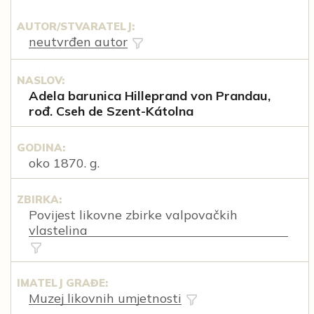
AUTOR/STVARATELJ:
neutvrđen autor
NASLOV:
Adela barunica Hilleprand von Prandau,
rođ. Cseh de Szent-Kátolna
GODINA:
oko 1870. g.
ZBIRKA:
Povijest likovne zbirke valpovačkih
vlastelina
IMATELJ GRAĐE:
Muzej likovnih umjetnosti