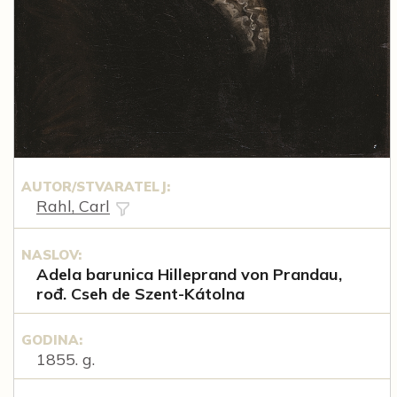
AUTOR/STVARATELJ:
Rahl, Carl
NASLOV:
Adela barunica Hilleprand von Prandau,
rođ. Cseh de Szent-Kátolna
GODINA:
1855. g.