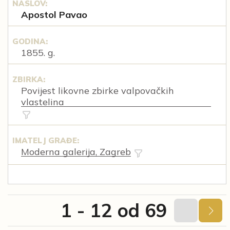
NASLOV:
Apostol Pavao
GODINA:
1855. g.
ZBIRKA:
Povijest likovne zbirke valpovačkih
vlastelina
IMATELJ GRAĐE:
Moderna galerija, Zagreb
1 - 12 od 69