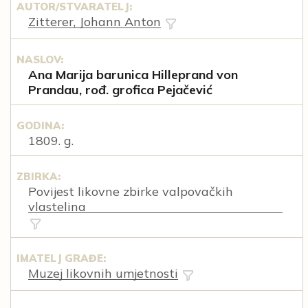
AUTOR/STVARATELJ:
Zitterer, Johann Anton
NASLOV:
Ana Marija barunica Hilleprand von
Prandau, rođ. grofica Pejačević
GODINA:
1809. g.
ZBIRKA:
Povijest likovne zbirke valpovačkih
vlastelina
IMATELJ GRAĐE:
Muzej likovnih umjetnosti