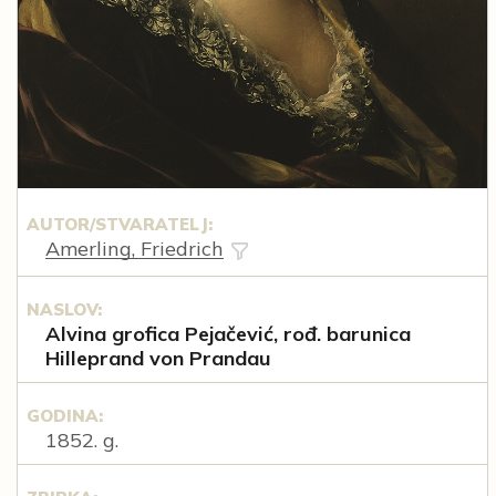
AUTOR/STVARATELJ:
Amerling, Friedrich
NASLOV:
Alvina grofica Pejačević, rođ. barunica
Hilleprand von Prandau
GODINA:
1852. g.