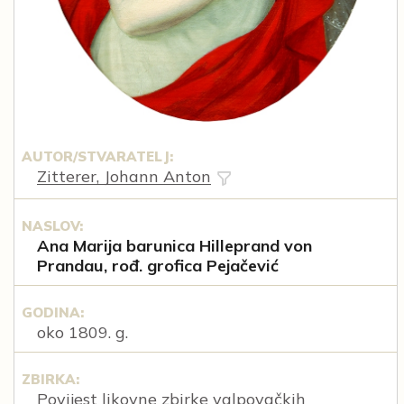
AUTOR/STVARATELJ:
Zitterer, Johann Anton
NASLOV:
Ana Marija barunica Hilleprand von
Prandau, rođ. grofica Pejačević
GODINA:
oko 1809. g.
ZBIRKA:
Povijest likovne zbirke valpovačkih