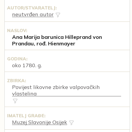
AUTOR/STVARATELJ:
neutvrđen autor
NASLOV:
Ana Marija barunica Hilleprand von
Prandau, rođ. Hienmayer
GODINA:
oko 1780. g.
ZBIRKA:
Povijest likovne zbirke valpovačkih
vlastelina
IMATELJ GRAĐE:
Muzej Slavonije Osijek