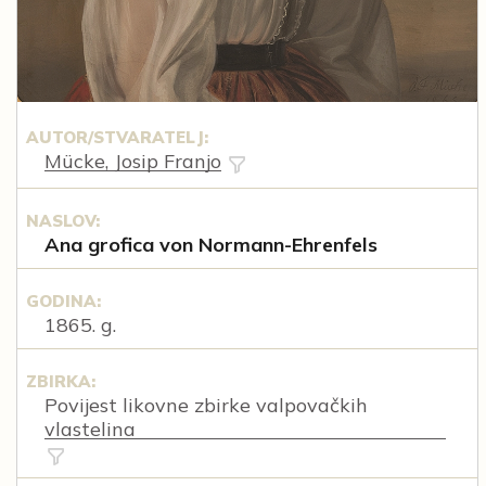
AUTOR/STVARATELJ:
Mücke, Josip Franjo
NASLOV:
Ana grofica von Normann-Ehrenfels
GODINA:
1865. g.
ZBIRKA:
Povijest likovne zbirke valpovačkih
vlastelina