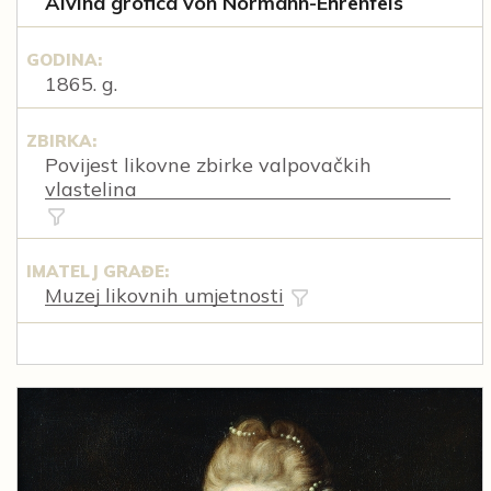
Alvina grofica von Normann-Ehrenfels
GODINA:
1865. g.
ZBIRKA:
Povijest likovne zbirke valpovačkih
vlastelina
IMATELJ GRAĐE:
Muzej likovnih umjetnosti