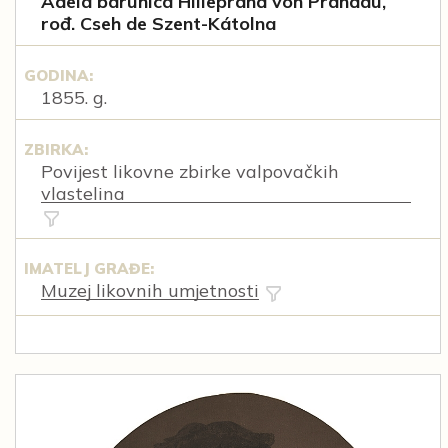
Adela barunica Hilleprand von Prandau,
rođ. Cseh de Szent-Kátolna
GODINA:
1855. g.
ZBIRKA:
Povijest likovne zbirke valpovačkih
vlastelina
IMATELJ GRAĐE:
Muzej likovnih umjetnosti