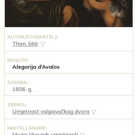
AUTOR/STVARATELJ:
Than, Mór
NASLOV:
Alegorija d’Avalos
GODINA:
1856. g.
ZBIRKA:
Umjetnost valpovačkog dvora
IMATELJ GRAĐE:
Muzej likovnih umjetnosti