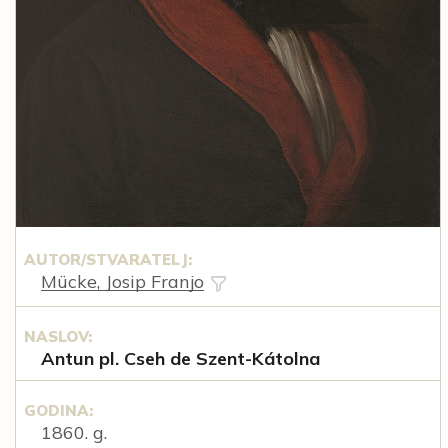
AUTOR/STVARATELJ:
Mücke, Josip Franjo
NASLOV:
Antun pl. Cseh de Szent-Kátolna
GODINA:
1860. g.