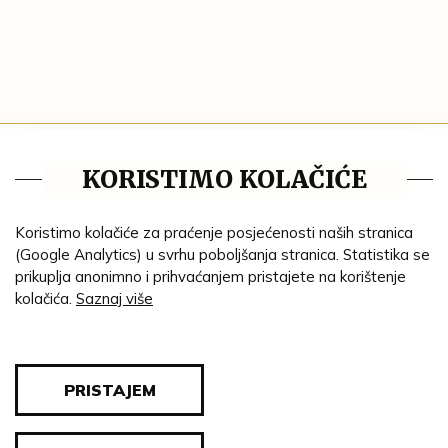
Tematske cjeline
KORISTIMO KOLAČIĆE
Impresum
Ustanove
Koristimo kolačiće za praćenje posjećenosti naših stranica
(Google Analytics) u svrhu poboljšanja stranica. Statistika se
Lenta vremena
prikuplja anonimno i prihvaćanjem pristajete na korištenje
kolačića.
Saznaj više
Genealogija
Tematski put
Blog
PRISTAJEM
Pravila privatnosti