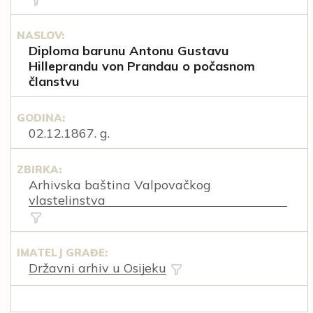
NASLOV:
Diploma barunu Antonu Gustavu
Hilleprandu von Prandau o počasnom
članstvu
GODINA:
02.12.1867. g.
ZBIRKA:
Arhivska baština Valpovačkog
vlastelinstva
IMATELJ GRAĐE:
Državni arhiv u Osijeku