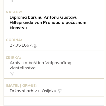
NASLOV:
Diploma barunu Antonu Gustavu
Hilleprandu von Prandau o počasnom
članstvu
GODINA:
27.05.1867. g.
ZBIRKA:
Arhivska baština Valpovačkog
vlastelinstva
IMATELJ GRAĐE:
Državni arhiv u Osijeku