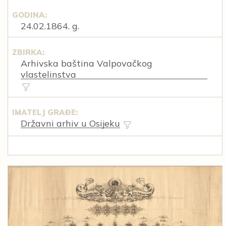
GODINA:
24.02.1864. g.
ZBIRKA:
Arhivska baština Valpovačkog
vlastelinstva
IMATELJ GRAĐE:
Državni arhiv u Osijeku