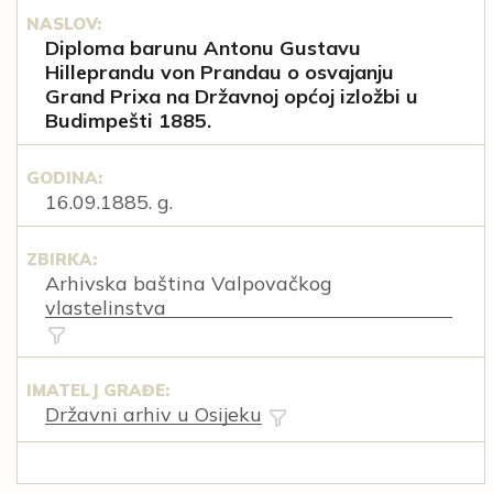
NASLOV:
Diploma barunu Antonu Gustavu
Hilleprandu von Prandau o osvajanju
Grand Prixa na Državnoj općoj izložbi u
Budimpešti 1885.
GODINA:
16.09.1885. g.
ZBIRKA:
Arhivska baština Valpovačkog
vlastelinstva
IMATELJ GRAĐE:
Državni arhiv u Osijeku