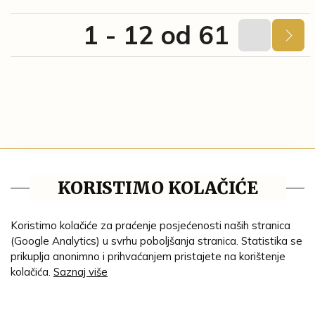
1 - 12 od 61
Tematske cjeline
KORISTIMO KOLAČIĆE
Impresum
Ustanove
Koristimo kolačiće za praćenje posjećenosti naših stranica
(Google Analytics) u svrhu poboljšanja stranica. Statistika se
Lenta vremena
prikuplja anonimno i prihvaćanjem pristajete na korištenje
kolačića.
Saznaj više
Genealogija
Tematski put