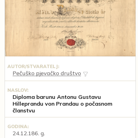
AUTOR/STVARATELJ:
Pečuško pjevačko društvo
NASLOV:
Diploma barunu Antonu Gustavu
Hilleprandu von Prandau o počasnom
članstvu
GODINA:
24.12.186. g.