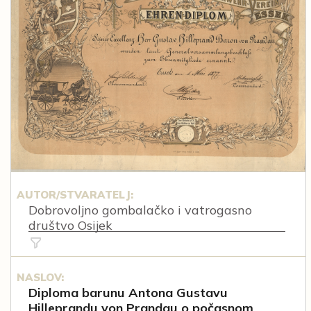
AUTOR/STVARATELJ:
Dobrovoljno gombalačko i vatrogasno
društvo Osijek
NASLOV:
Diploma barunu Antona Gustavu
Hilleprandu von Prandau o počasnom