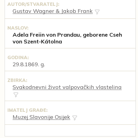
AUTOR/STVARATELJ:
Gustav Wagner & Jakob Frank
NASLOV:
Adela Freiin von Prandau, geborene Cseh
von Szent-Kátolna
GODINA:
29.8.1869. g.
ZBIRKA:
Svakodnevni život valpovačkih vlastelina
IMATELJ GRAĐE:
Muzej Slavonije Osijek