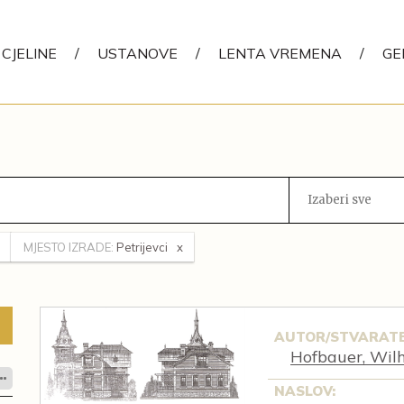
CJELINE
/
USTANOVE
/
LENTA VREMENA
/
GE
Izaberi sve
MJESTO IZRADE:
Petrijevci
AUTOR/STVARATE
Hofbauer, Wil
NASLOV: