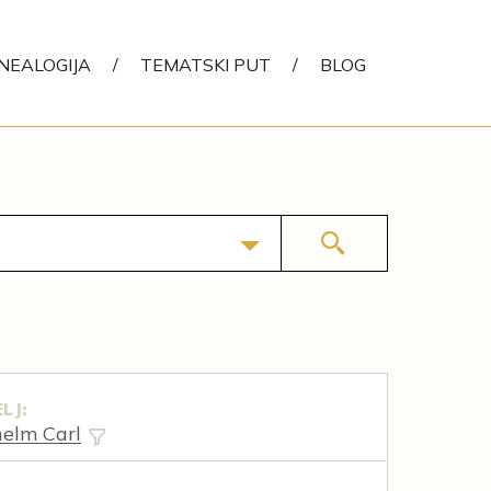
NEALOGIJA
/
TEMATSKI PUT
/
BLOG
LJ:
helm Carl