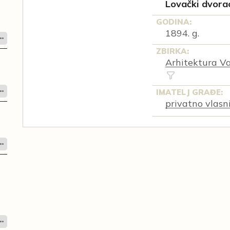
Lovački dvorac
GODINA:
1894. g.
ZBIRKA:
Arhitektura Va
IMATELJ GRAĐE:
privatno vlasn