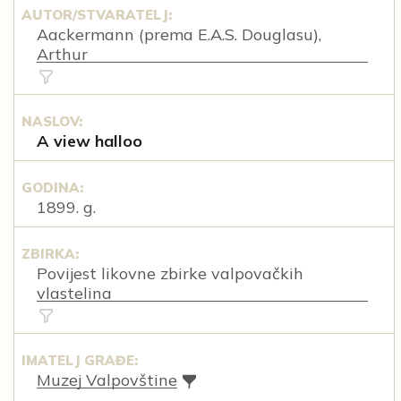
AUTOR/STVARATELJ:
Aackermann (prema E.A.S. Douglasu),
Arthur
NASLOV:
A view halloo
GODINA:
1899. g.
ZBIRKA:
Povijest likovne zbirke valpovačkih
vlastelina
IMATELJ GRAĐE:
Muzej Valpovštine