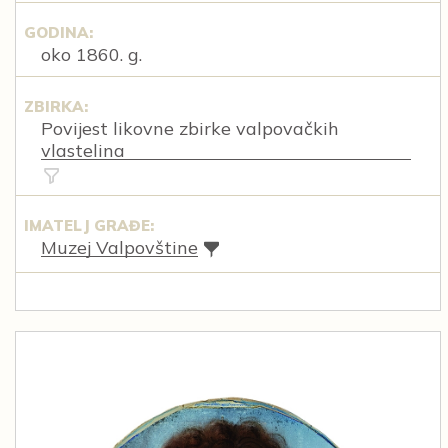
GODINA:
oko 1860. g.
ZBIRKA:
Povijest likovne zbirke valpovačkih
vlastelina
IMATELJ GRAĐE:
Muzej Valpovštine