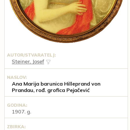
AUTOR/STVARATELJ:
Steiner, Josef
NASLOV:
Ana Marija barunica Hilleprand von
Prandau, rođ. grofica Pejačević
GODINA:
1907. g.
ZBIRKA: