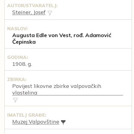
AUTOR/STVARATELJ:
Steiner, Josef
NASLOV:
Augusta Edle von Vest, rođ. Adamović
Čepinska
GODINA:
1908. g.
ZBIRKA:
Povijest likovne zbirke valpovačkih
vlastelina
IMATELJ GRAĐE:
Muzej Valpovštine