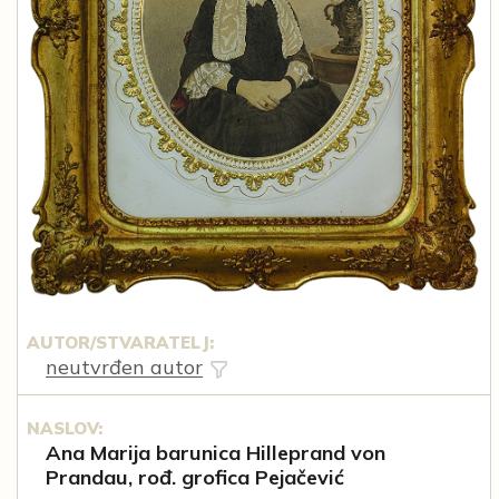
AUTOR/STVARATELJ:
neutvrđen autor
NASLOV:
Ana Marija barunica Hilleprand von
Prandau, rođ. grofica Pejačević