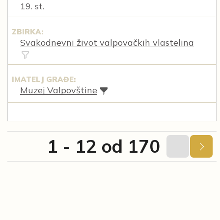
19. st.
ZBIRKA:
Svakodnevni život valpovačkih vlastelina
IMATELJ GRAĐE:
Muzej Valpovštine
1 - 12 od 170