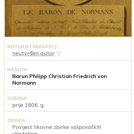
AUTOR/STVARATELJ:
neutvrđen autor
NASLOV:
Barun Philipp Christian Friedrich von
Normann
GODINA:
prije 1806. g.
ZBIRKA:
Povijest likovne zbirke valpovačkih
vlastelina