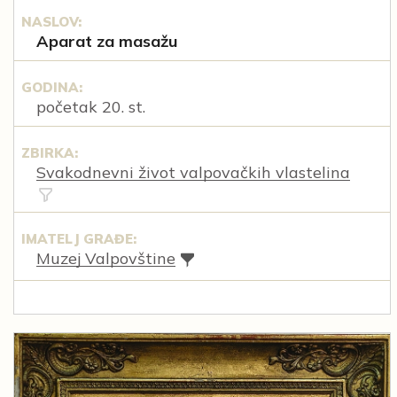
NASLOV:
Aparat za masažu
GODINA:
početak 20. st.
ZBIRKA:
Svakodnevni život valpovačkih vlastelina
IMATELJ GRAĐE:
Muzej Valpovštine