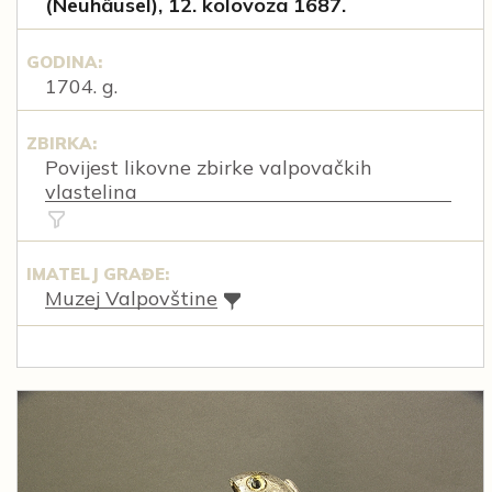
(Neuhäusel), 12. kolovoza 1687.
GODINA:
1704. g.
ZBIRKA:
Povijest likovne zbirke valpovačkih
vlastelina
IMATELJ GRAĐE:
Muzej Valpovštine