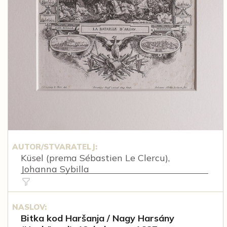
AUTOR/STVARATELJ:
Küsel (prema Sébastien Le Clercu),
Johanna Sybilla
NASLOV:
Bitka kod Haršanja / Nagy Harsány