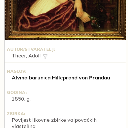
AUTOR/STVARATELJ:
Theer, Adolf
NASLOV:
Alvina barunica Hilleprand von Prandau
GODINA:
1850. g.
ZBIRKA:
Povijest likovne zbirke valpovačkih
vlastelina