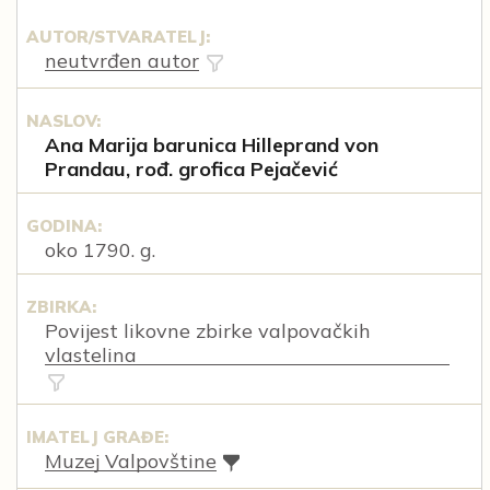
AUTOR/STVARATELJ:
neutvrđen autor
NASLOV:
Ana Marija barunica Hilleprand von
Prandau, rođ. grofica Pejačević
GODINA:
oko 1790. g.
ZBIRKA:
Povijest likovne zbirke valpovačkih
vlastelina
IMATELJ GRAĐE:
Muzej Valpovštine