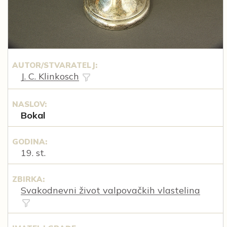
AUTOR/STVARATELJ:
J. C. Klinkosch
NASLOV:
Bokal
GODINA:
19. st.
ZBIRKA:
Svakodnevni život valpovačkih vlastelina