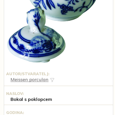
AUTOR/STVARATELJ:
Meissen porculan
NASLOV:
Bokal s poklopcem
GODINA: