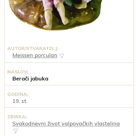
AUTOR/STVARATELJ:
Meissen porculan
NASLOV:
Berači jabuka
GODINA:
19. st.
ZBIRKA:
Svakodnevni život valpovačkih vlastelina