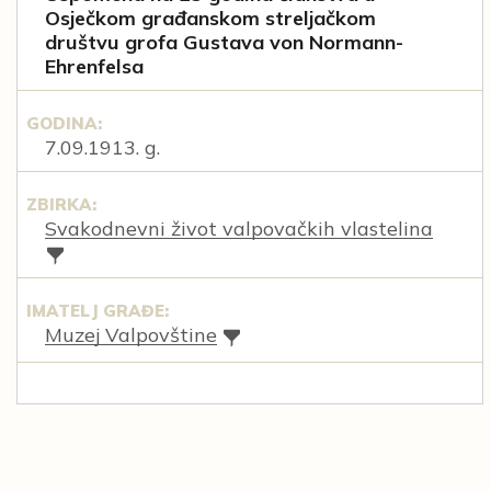
Osječkom građanskom streljačkom
društvu grofa Gustava von Normann-
Ehrenfelsa
GODINA:
7.09.1913. g.
ZBIRKA:
Svakodnevni život valpovačkih vlastelina
IMATELJ GRAĐE:
Muzej Valpovštine