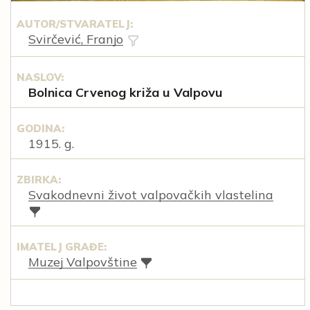
AUTOR/STVARATELJ:
Svirčević, Franjo
NASLOV:
Bolnica Crvenog križa u Valpovu
GODINA:
1915. g.
ZBIRKA:
Svakodnevni život valpovačkih vlastelina
IMATELJ GRAĐE:
Muzej Valpovštine