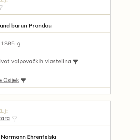
rand barun Prandau
.1885. g.
vot valpovačkih vlastelina
e Osijek
LJ:
kara
. Normann Ehrenfelski