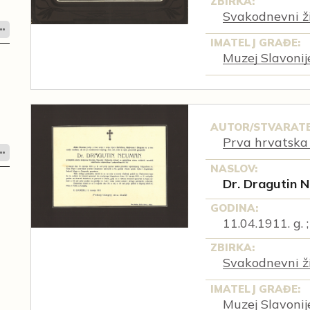
ZBIRKA:
Svakodnevni ži
IMATELJ GRAĐE:
Muzej Slavonij
AUTOR/STVARATE
Prva hrvatska 
NASLOV:
Dr. Dragutin 
GODINA:
11.04.1911. g. ;
ZBIRKA:
Svakodnevni ži
IMATELJ GRAĐE:
Muzej Slavonij