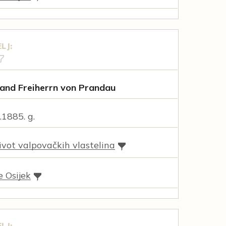
LJ:
rand Freiherrn von Prandau
.1885. g.
vot valpovačkih vlastelina
e Osijek
LJ: