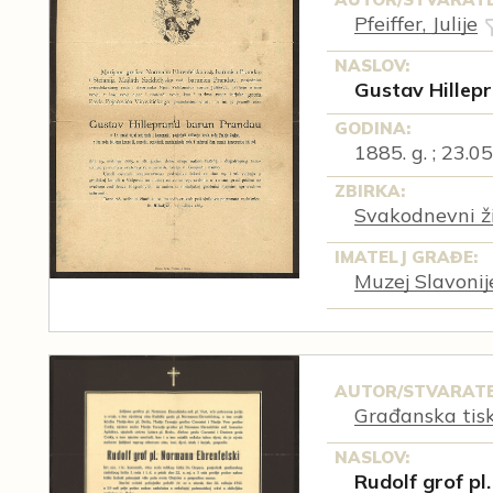
Pfeiffer, Julije
NASLOV:
Gustav Hillep
GODINA:
1885. g. ; 23.05
ZBIRKA:
Svakodnevni ži
IMATELJ GRAĐE:
Muzej Slavonij
AUTOR/STVARATE
Građanska tis
NASLOV:
Rudolf grof pl