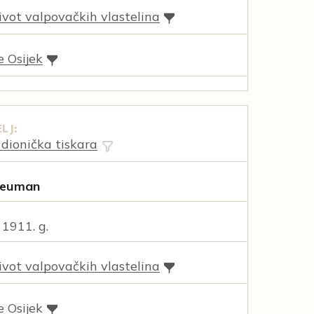
vot valpovačkih vlastelina
e Osijek
LJ:
dionička tiskara
Neuman
 1911. g.
vot valpovačkih vlastelina
e Osijek