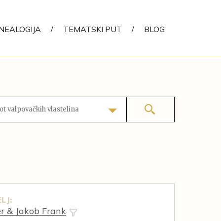
NEALOGIJA
/
TEMATSKI PUT
/
BLOG
ot valpovačkih vlastelina
LJ:
 & Jakob Frank