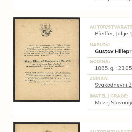
AUTOR/STVARATE
Pfeiffer, Julije
NASLOV:
Gustav Hillep
GODINA:
1885. g. ; 23.05
ZBIRKA:
Svakodnevni ži
IMATELJ GRAĐE:
Muzej Slavonij
AUTOR/STVARATE