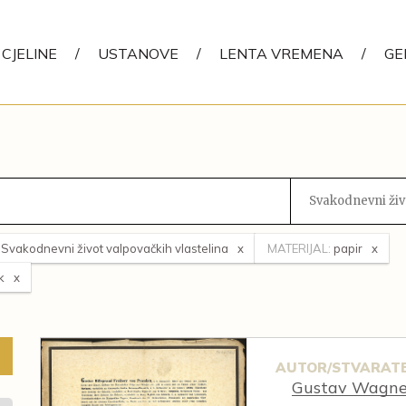
CJELINE
/
USTANOVE
/
LENTA VREMENA
/
GE
Svakodnevni živ
Svakodnevni život valpovačkih vlastelina
MATERIJAL:
papir
k
AUTOR/STVARATE
Gustav Wagner