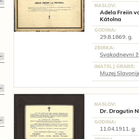
NASLOV:
Adela Freiin 
Kátolna
GODINA:
29.8.1869. g.
ZBIRKA:
Svakodnevni ži
IMATELJ GRAĐE:
Muzej Slavonij
NASLOV:
Dr. Dragutin 
GODINA:
11.04.1911. g.