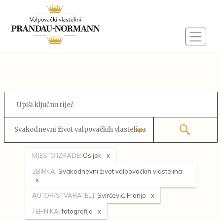
Svakodnevni život valpovačkih vlastelina
MJESTO IZRADE:
Osijek
ZBIRKA:
Svakodnevni život valpovačkih vlastelina
AUTOR/STVARATELJ:
Svirčević, Franjo
TEHNIKA:
fotografija