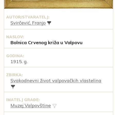
AUTOR/STVARATELJ:
Svirčević, Franjo
NASLOV:
Bolnica Crvenog križa u Valpovu
GODINA:
1915. g.
ZBIRKA:
Svakodnevni život valpovačkih vlastelina
IMATELJ GRAĐE:
Muzej Valpovštine