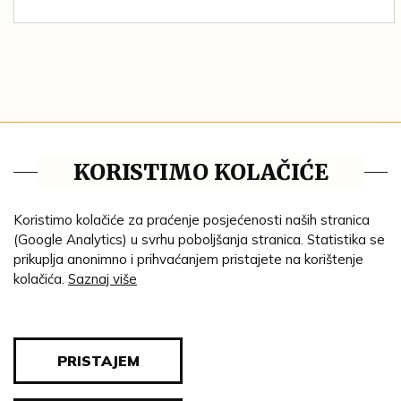
Tematske cjeline
KORISTIMO KOLAČIĆE
Impresum
Ustanove
Koristimo kolačiće za praćenje posjećenosti naših stranica
(Google Analytics) u svrhu poboljšanja stranica. Statistika se
Lenta vremena
prikuplja anonimno i prihvaćanjem pristajete na korištenje
kolačića.
Saznaj više
Genealogija
Tematski put
Blog
PRISTAJEM
Pravila privatnosti