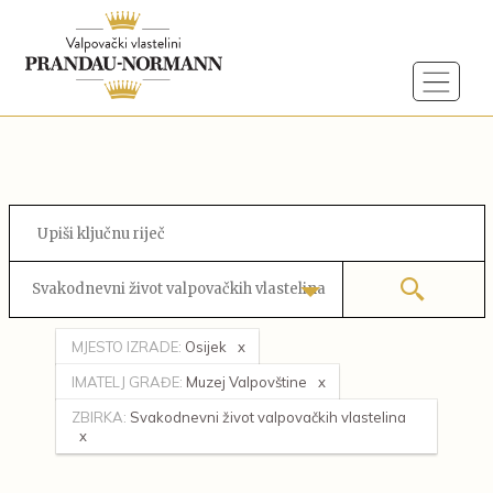
Svakodnevni život valpovačkih vlastelina
MJESTO IZRADE:
Osijek
IMATELJ GRAĐE:
Muzej Valpovštine
ZBIRKA:
Svakodnevni život valpovačkih vlastelina