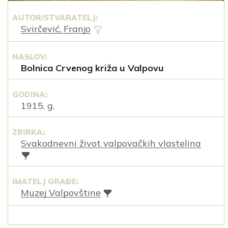
AUTOR/STVARATELJ:
Svirčević, Franjo
NASLOV:
Bolnica Crvenog križa u Valpovu
GODINA:
1915. g.
ZBIRKA:
Svakodnevni život valpovačkih vlastelina
IMATELJ GRAĐE:
Muzej Valpovštine