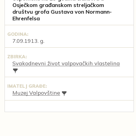
Osječkom građanskom streljačkom
društvu grofa Gustava von Normann-
Ehrenfelsa
GODINA:
7.09.1913. g.
ZBIRKA:
Svakodnevni život valpovačkih vlastelina
IMATELJ GRAĐE:
Muzej Valpovštine