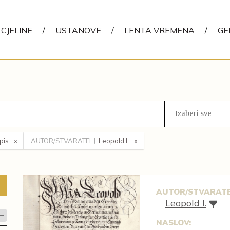
CJELINE
/
USTANOVE
/
LENTA VREMENA
/
GE
Izaberi sve
pis
AUTOR/STVARATELJ:
Leopold I.
AUTOR/STVARATE
Leopold I.
NASLOV: