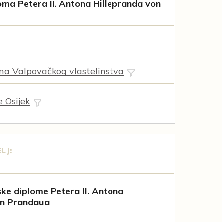
ma Petera II. Antona Hillepranda von
na Valpovačkog vlastelinstva
e Osijek
LJ:
ske diplome Petera II. Antona
on Prandaua