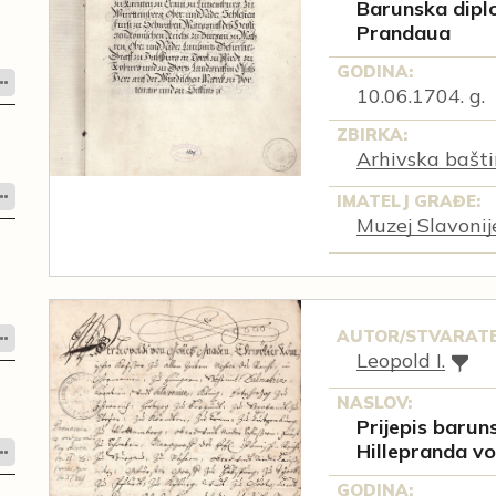
Barunska diplo
Prandaua
GODINA:
10.06.1704. g.
ZBIRKA:
Arhivska bašti
IMATELJ GRAĐE:
Muzej Slavonij
AUTOR/STVARATE
Leopold I.
NASLOV:
Prijepis barun
Hillepranda v
GODINA: