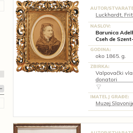
AUTOR/STVARATE
Luckhardt, Fri
NASLOV:
Barunica Adelh
Cseh de Szent
GODINA:
oko 1865. g.
ZBIRKA:
Valpovački vlast
donatori
IMATELJ GRAĐE:
Muzej Slavonij
AUTOR/STVARATE