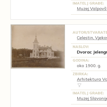
IMATELJ GRAĐE:
Muzej Valpovš
AUTOR/STVARATE
Celestin, Vjeko
NASLOV:
Dvorac Jeleng
GODINA:
oko 1900. g.
ZBIRKA:
Arhitektura Va
IMATELJ GRAĐE:
Muzej Slavonij