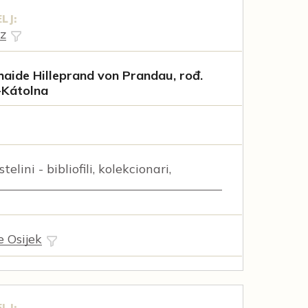
LJ:
tz
aide Hilleprand von Prandau, rođ.
-Kátolna
elini - bibliofili, kolekcionari,
e Osijek
LJ: