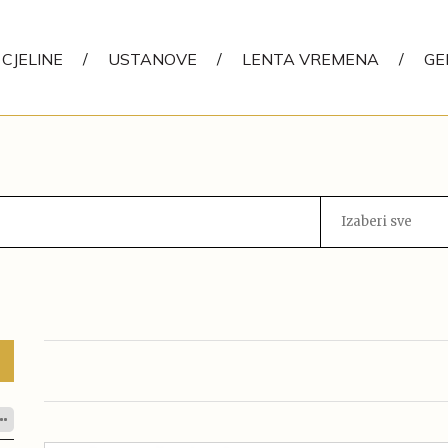
CJELINE
/
USTANOVE
/
LENTA VREMENA
/
GE
Izaberi sve