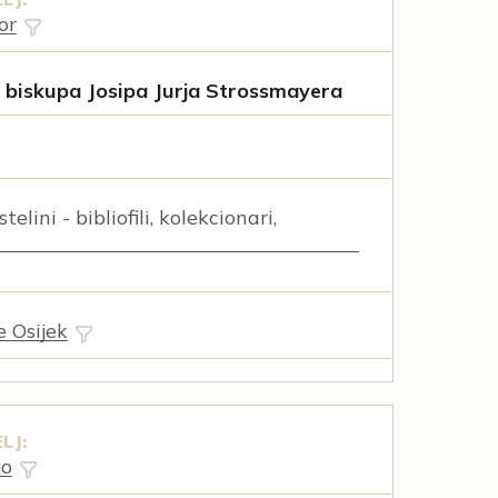
or
p biskupa Josipa Jurja Strossmayera
elini - bibliofili, kolekcionari,
e Osijek
LJ:
jo