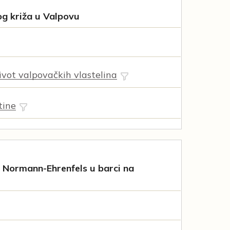
og križa u Valpovu
vot valpovačkih vlastelina
tine
 Normann-Ehrenfels u barci na