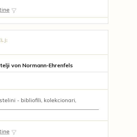
tine
LJ:
telji von Normann-Ehrenfels
elini - bibliofili, kolekcionari,
tine