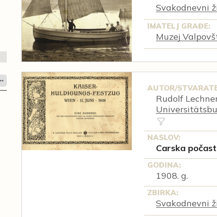
Svakodnevni ži
IMATELJ GRAĐE:
Muzej Valpovš
AUTOR/STVARATE
Rudolf Lechner
Universitätsb
NASLOV:
Carska počast
GODINA:
1908. g.
ZBIRKA:
Svakodnevni ži