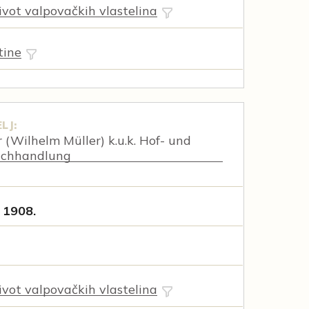
vot valpovačkih vlastelina
tine
LJ:
 (Wilhelm Müller) k.u.k. Hof- und
uchhandlung
 1908.
vot valpovačkih vlastelina