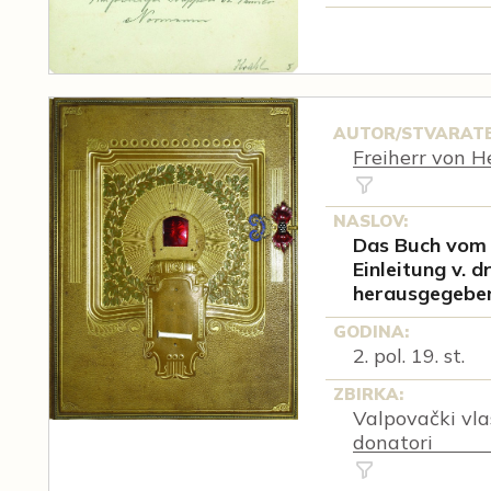
AUTOR/STVARATE
Freiherr von He
NASLOV:
Das Buch vom K
Einleitung v. d
herausgegeben
GODINA:
2. pol. 19. st.
ZBIRKA:
Valpovački vlast
donatori