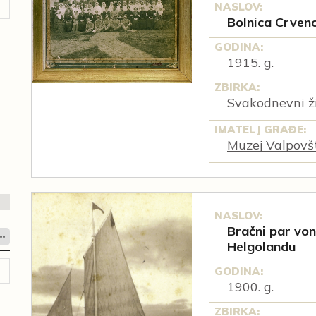
NASLOV:
Bolnica Crven
GODINA:
1915. g.
ZBIRKA:
Svakodnevni ži
IMATELJ GRAĐE:
Muzej Valpovš
NASLOV:
Bračni par von
Helgolandu
GODINA:
1900. g.
ZBIRKA: