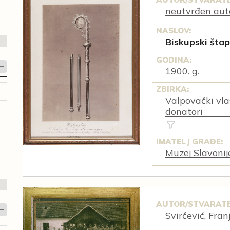
neutvrđen aut
NASLOV:
Biskupski šta
GODINA:
1900. g.
ZBIRKA:
Valpovački vlast
donatori
IMATELJ GRAĐE:
Muzej Slavonij
AUTOR/STVARATE
Svirčević, Fran