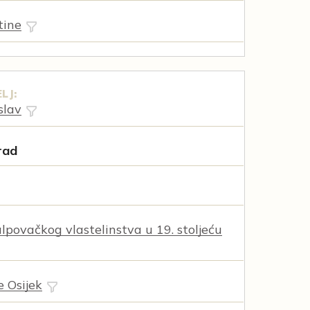
tine
LJ:
slav
rad
lpovačkog vlastelinstva u 19. stoljeću
e Osijek