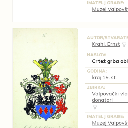
IMATELJ GRAĐE:
Muzej Valpovš
AUTOR/STVARATE
Krahl, Ernst
NASLOV:
Crtež grba obi
GODINA:
kraj 19. st.
ZBIRKA:
Valpovački vlast
donatori
IMATELJ GRAĐE:
Muzej Valpovš