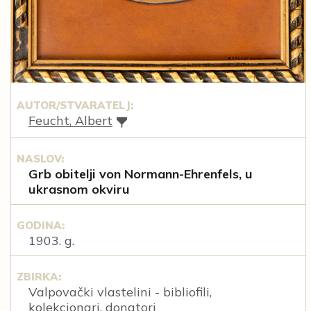
AUTOR/STVARATELJ:
Feucht, Albert
NASLOV:
Grb obitelji von Normann-Ehrenfels, u
ukrasnom okviru
GODINA:
1903. g.
ZBIRKA:
Valpovački vlastelini - bibliofili,
kolekcionari, donatori