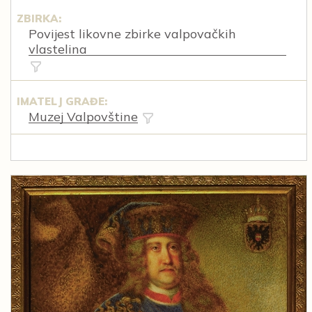
ZBIRKA:
Povijest likovne zbirke valpovačkih
vlastelina
IMATELJ GRAĐE:
Muzej Valpovštine