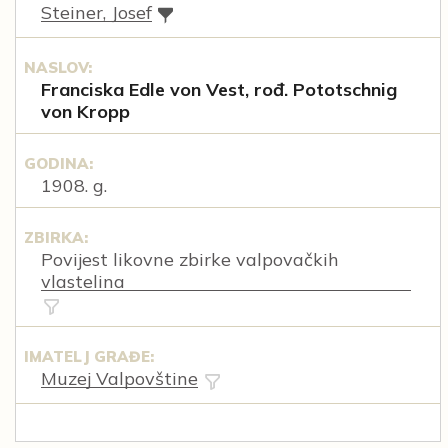
Steiner, Josef
NASLOV:
Franciska Edle von Vest, rođ. Pototschnig
von Kropp
GODINA:
1908. g.
ZBIRKA:
Povijest likovne zbirke valpovačkih
vlastelina
IMATELJ GRAĐE:
Muzej Valpovštine