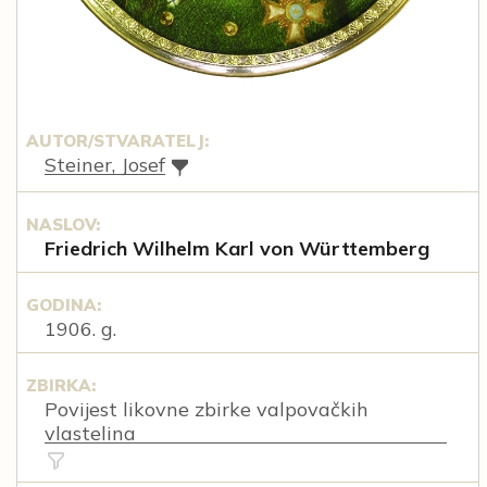
AUTOR/STVARATELJ:
Steiner, Josef
NASLOV:
Friedrich Wilhelm Karl von Württemberg
GODINA:
1906. g.
ZBIRKA:
Povijest likovne zbirke valpovačkih
vlastelina