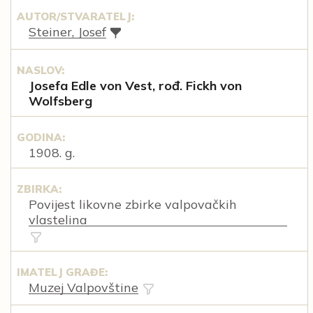
AUTOR/STVARATELJ:
Steiner, Josef
NASLOV:
Josefa Edle von Vest, rođ. Fickh von
Wolfsberg
GODINA:
1908. g.
ZBIRKA:
Povijest likovne zbirke valpovačkih
vlastelina
IMATELJ GRAĐE:
Muzej Valpovštine