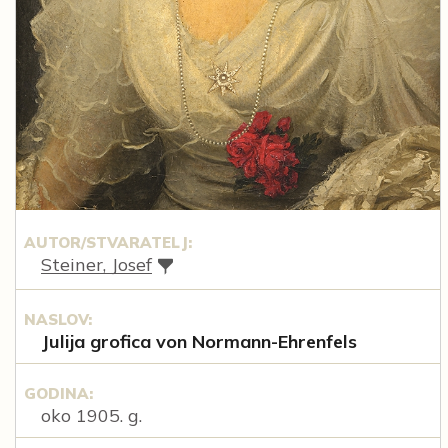
AUTOR/STVARATELJ:
Steiner, Josef
NASLOV:
Julija grofica von Normann-Ehrenfels
GODINA:
oko 1905. g.