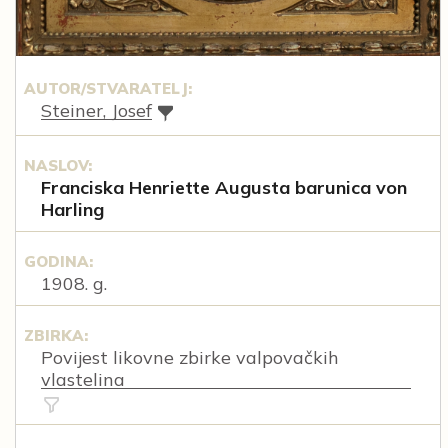
AUTOR/STVARATELJ:
Steiner, Josef
NASLOV:
Franciska Henriette Augusta barunica von
Harling
GODINA:
1908. g.
ZBIRKA:
Povijest likovne zbirke valpovačkih
vlastelina