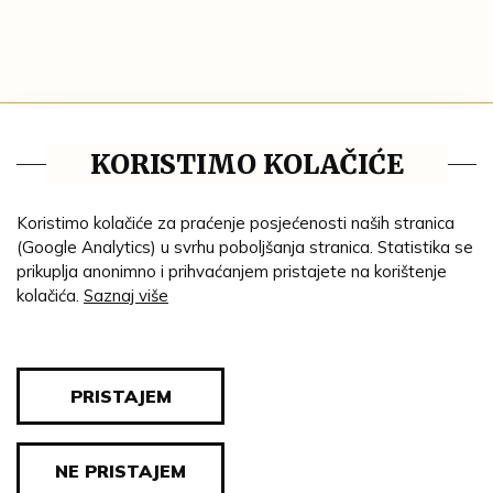
Tematske cjeline
KORISTIMO KOLAČIĆE
Impresum
Ustanove
Koristimo kolačiće za praćenje posjećenosti naših stranica
(Google Analytics) u svrhu poboljšanja stranica. Statistika se
Lenta vremena
prikuplja anonimno i prihvaćanjem pristajete na korištenje
kolačića.
Saznaj više
Genealogija
Tematski put
Blog
PRISTAJEM
Pravila privatnosti
NE PRISTAJEM