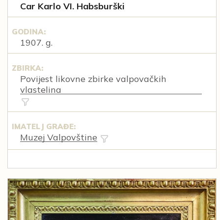
Car Karlo VI. Habsburški
GODINA:
1907. g.
ZBIRKA:
Povijest likovne zbirke valpovačkih
vlastelina
IMATELJ GRAĐE:
Muzej Valpovštine