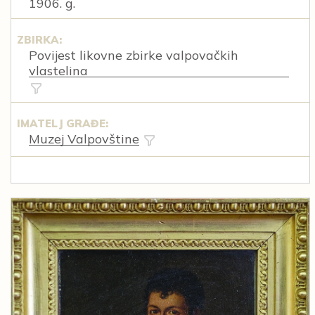
1906. g.
ZBIRKA:
Povijest likovne zbirke valpovačkih
vlastelina
IMATELJ GRAĐE:
Muzej Valpovštine