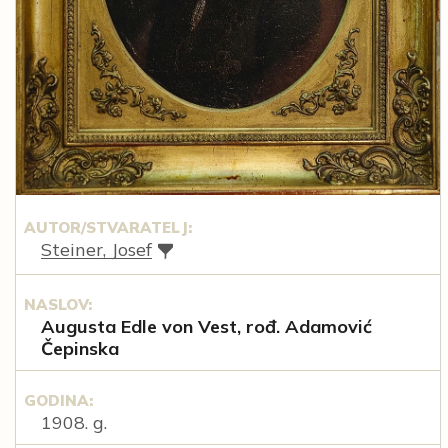
AUTOR/STVARATELJ:
Steiner, Josef
NASLOV:
Augusta Edle von Vest, rođ. Adamović
Čepinska
GODINA:
1908. g.