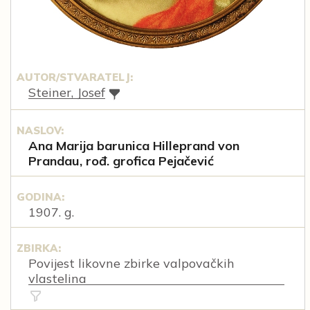
AUTOR/STVARATELJ:
Steiner, Josef
NASLOV:
Ana Marija barunica Hilleprand von
Prandau, rođ. grofica Pejačević
GODINA:
1907. g.
ZBIRKA:
Povijest likovne zbirke valpovačkih
vlastelina