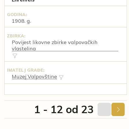
GODINA:
1908. g.
ZBIRKA:
Povijest likovne zbirke valpovačkih
vlastelina
IMATELJ GRAĐE:
Muzej Valpovštine
1 - 12 od 23