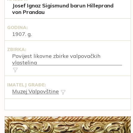
Josef Ignaz Sigismund barun Hilleprand
von Prandau
GODINA:
1907. g.
ZBIRKA:
Povijest likovne zbirke valpovačkih
vlastelina
IMATELJ GRAĐE:
Muzej Valpovštine