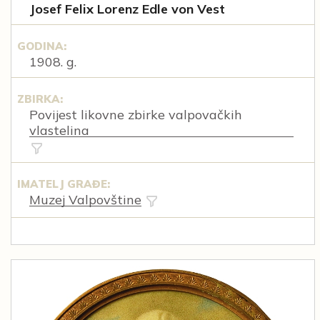
Josef Felix Lorenz Edle von Vest
GODINA:
1908. g.
ZBIRKA:
Povijest likovne zbirke valpovačkih
vlastelina
IMATELJ GRAĐE:
Muzej Valpovštine