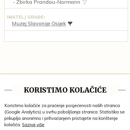
- Zbirka Prandau-Normann
IMATELJ GRAĐE:
Muzej Slavonije Osijek
Tematske cjeline
KORISTIMO KOLAČIĆE
Impresum
Ustanove
Koristimo kolačiće za praćenje posjećenosti naših stranica
(Google Analytics) u svrhu poboljšanja stranica. Statistika se
Lenta vremena
prikuplja anonimno i prihvaćanjem pristajete na korištenje
kolačića.
Saznaj više
Genealogija