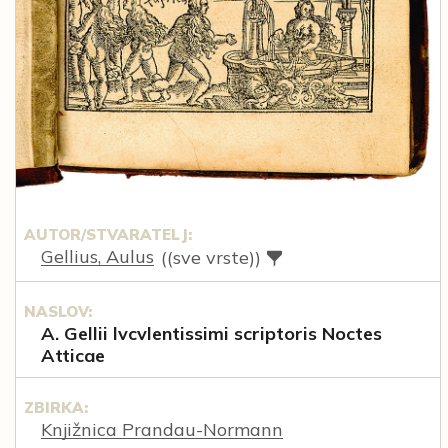
AUTOR/STVARATELJ:
Gellius, Aulus
((sve vrste))
NASLOV:
A. Gellii lvcvlentissimi scriptoris Noctes
Atticae
ZBIRKA:
Knjižnica Prandau-Normann