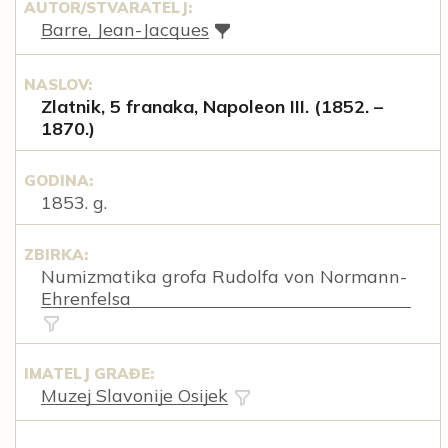
AUTOR/STVARATELJ:
Barre, Jean-Jacques
NASLOV:
Zlatnik, 5 franaka, Napoleon III. (1852. –
1870.)
GODINA:
1853. g.
ZBIRKA:
Numizmatika grofa Rudolfa von Normann-
Ehrenfelsa
IMATELJ GRAĐE:
Muzej Slavonije Osijek