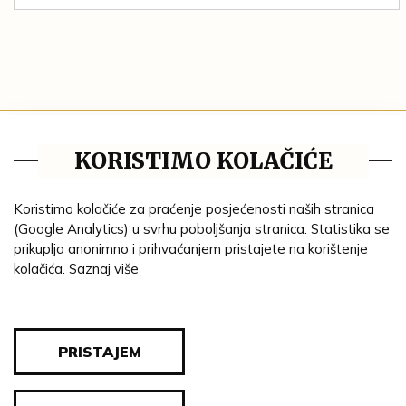
Tematske cjeline
KORISTIMO KOLAČIĆE
Impresum
Ustanove
Koristimo kolačiće za praćenje posjećenosti naših stranica
(Google Analytics) u svrhu poboljšanja stranica. Statistika se
Lenta vremena
prikuplja anonimno i prihvaćanjem pristajete na korištenje
kolačića.
Saznaj više
Genealogija
Tematski put
Blog
PRISTAJEM
Pravila privatnosti