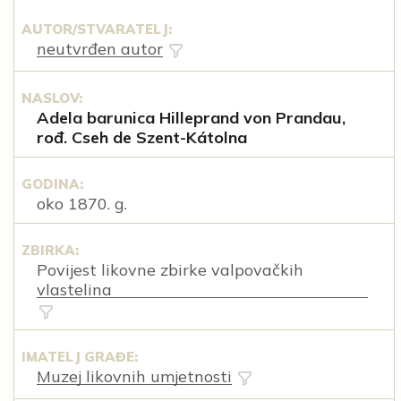
AUTOR/STVARATELJ:
neutvrđen autor
NASLOV:
Adela barunica Hilleprand von Prandau,
rođ. Cseh de Szent-Kátolna
GODINA:
oko 1870. g.
ZBIRKA:
Povijest likovne zbirke valpovačkih
vlastelina
IMATELJ GRAĐE:
Muzej likovnih umjetnosti