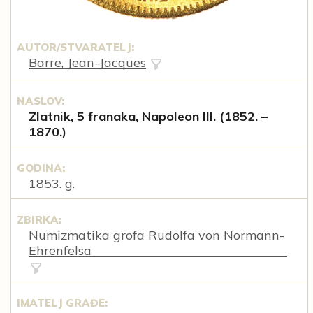
AUTOR/STVARATELJ:
Barre, Jean-Jacques
NASLOV:
Zlatnik, 5 franaka, Napoleon III. (1852. –
1870.)
GODINA:
1853. g.
ZBIRKA:
Numizmatika grofa Rudolfa von Normann-
Ehrenfelsa
IMATELJ GRAĐE: