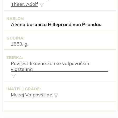
Theer, Adolf
NASLOV:
Alvina barunica Hilleprand von Prandau
GODINA:
1850. g.
ZBIRKA:
Povijest likovne zbirke valpovačkih
vlastelina
IMATELJ GRAĐE:
Muzej Valpovštine