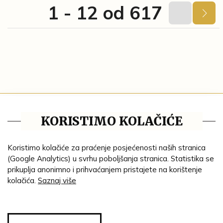
1 - 12 od 617
Blog
KORISTIMO KOLAČIĆE
Pravila privatnosti
Tematske cjeline
Koristimo kolačiće za praćenje posjećenosti naših stranica
(Google Analytics) u svrhu poboljšanja stranica. Statistika se
Impresum
prikuplja anonimno i prihvaćanjem pristajete na korištenje
kolačića.
Saznaj više
Ustanove
Lenta vremena