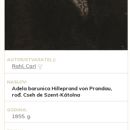
AUTOR/STVARATELJ:
Rahl, Carl
NASLOV:
Adela barunica Hilleprand von Prandau,
rođ. Cseh de Szent-Kátolna
GODINA:
1855. g.