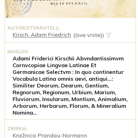
AUTOR/STVARATELJ:
Kirsch, Adam Friedrich
((sve vrste))
NASLOV:
Adami Friderici Kirschii Abvndantissimvm
Cornvcopiae Lingvae Latinae Et
Germanicae Selectvm : In quo continentur
Vocabula Latina omnis aevi, antiqui…:
Similiter Deorum, Dearum, Gentium,
Regnorum, Regionum, Urbium, Marium,
Fluviorum, Insularum, Montium, Animalium,
Arborum, Herbarum, Florum, & Mineralium
Nomina...
ZBIRKA:
Knjižnica Prandau-Normann