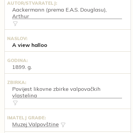
AUTOR/STVARATELJ:
Aackermann (prema E.A.S. Douglasu),
Arthur
NASLOV:
A view halloo
GODINA:
1899. g.
ZBIRKA:
Povijest likovne zbirke valpovačkih
vlastelina
IMATELJ GRAĐE:
Muzej Valpovštine