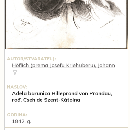
AUTOR/STVARATELJ:
Höflich (prema Josefu Kriehuberu), Johann
NASLOV:
Adela barunica Hilleprand von Prandau,
rođ. Cseh de Szent-Kátolna
GODINA:
1842. g.