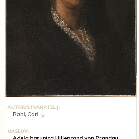
AUTOR/STVARATELJ:
Rahl, Carl
NASLOV:
Adela barunica Hilleprand von Prandau,