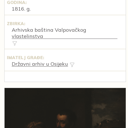
GODINA:
1816. g.
ZBIRKA:
Arhivska baština Valpovačkog
vlastelinstva
IMATELJ GRAĐE:
Državni arhiv u Osijeku