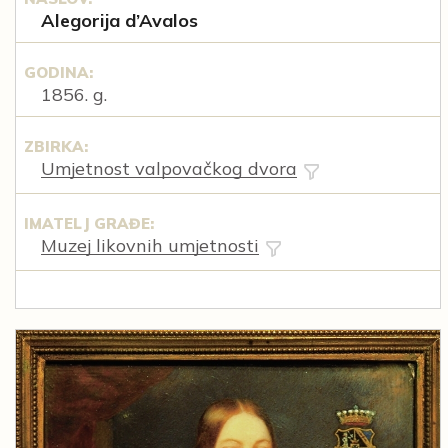
Alegorija d’Avalos
GODINA:
1856. g.
ZBIRKA:
Umjetnost valpovačkog dvora
IMATELJ GRAĐE:
Muzej likovnih umjetnosti