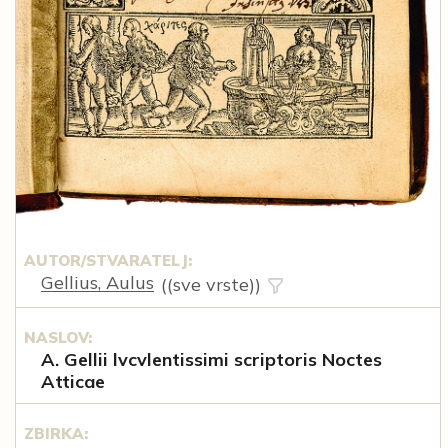
AUTOR/STVARATELJ:
Gellius, Aulus
((sve vrste))
NASLOV:
A. Gellii lvcvlentissimi scriptoris Noctes
Atticae
ZBIRKA: