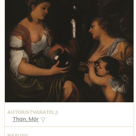
AUTOR/STVARATELJ:
Than, Mór
NASLOV: