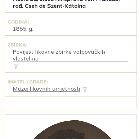
rođ. Cseh de Szent-Kátolna
GODINA:
1855. g.
ZBIRKA:
Povijest likovne zbirke valpovačkih
vlastelina
IMATELJ GRAĐE:
Muzej likovnih umjetnosti