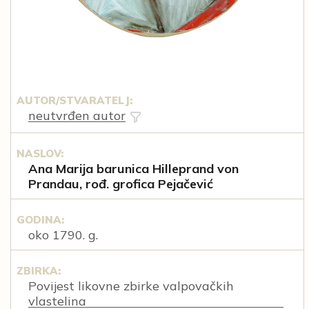
AUTOR/STVARATELJ:
neutvrđen autor
NASLOV:
Ana Marija barunica Hilleprand von
Prandau, rođ. grofica Pejačević
GODINA:
oko 1790. g.
ZBIRKA:
Povijest likovne zbirke valpovačkih
vlastelina