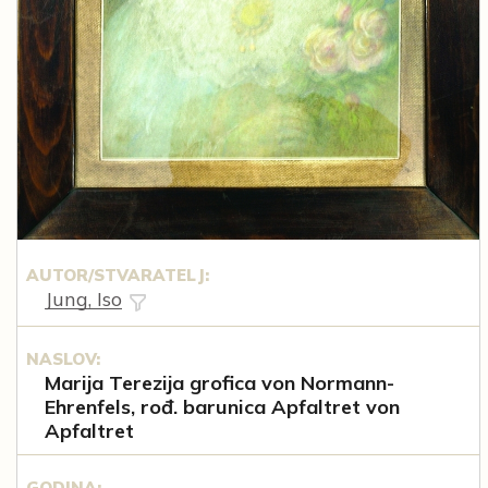
AUTOR/STVARATELJ:
Jung, Iso
NASLOV:
Marija Terezija grofica von Normann-
Ehrenfels, rođ. barunica Apfaltret von
Apfaltret
GODINA: