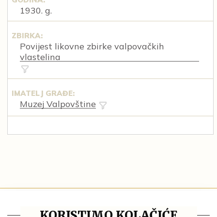
1930. g.
ZBIRKA:
Povijest likovne zbirke valpovačkih
vlastelina
IMATELJ GRAĐE:
Muzej Valpovštine
Tematske cjeline
KORISTIMO KOLAČIĆE