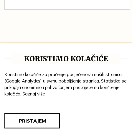
Tematske cjeline
KORISTIMO KOLAČIĆE
Impresum
Ustanove
Koristimo kolačiće za praćenje posjećenosti naših stranica
(Google Analytics) u svrhu poboljšanja stranica. Statistika se
Lenta vremena
prikuplja anonimno i prihvaćanjem pristajete na korištenje
kolačića.
Saznaj više
Genealogija
Tematski put
Blog
PRISTAJEM
Pravila privatnosti