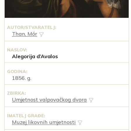
AUTOR/STVARATELJ:
Than, Mór
NASLOV:
Alegorija d’Avalos
GODINA:
1856. g.
ZBIRKA:
Umjetnost valpovačkog dvora
IMATELJ GRAĐE:
Muzej likovnih umjetnosti