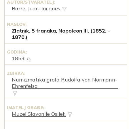
AUTOR/STVARATELJ:
Barre, Jean-Jacques
NASLOV:
Zlatnik, 5 franaka, Napoleon III. (1852. –
1870.)
GODINA:
1853. g.
ZBIRKA:
Numizmatika grofa Rudolfa von Normann-
Ehrenfelsa
IMATELJ GRAĐE:
Muzej Slavonije Osijek