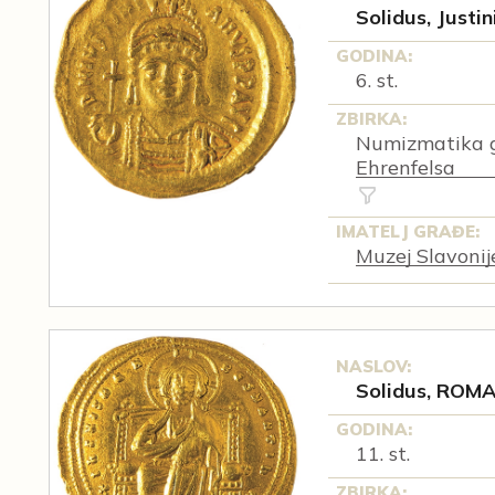
Solidus, Justini
GODINA:
6. st.
ZBIRKA:
Numizmatika g
Ehrenfelsa
IMATELJ GRAĐE:
Muzej Slavonij
NASLOV:
Solidus, ROMAN
GODINA:
11. st.
ZBIRKA: