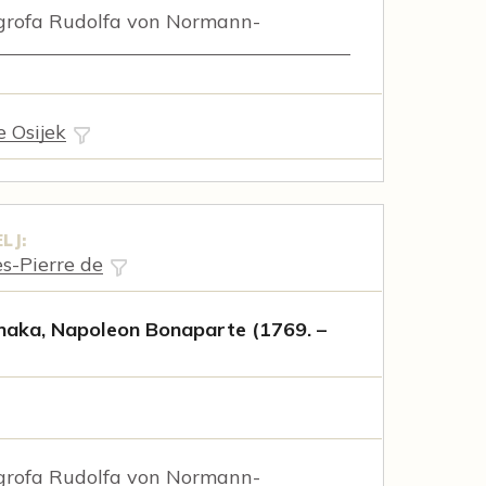
rofa Rudolfa von Normann-
e Osijek
LJ:
es-Pierre de
anaka, Napoleon Bonaparte (1769. –
rofa Rudolfa von Normann-