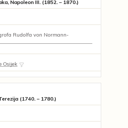
aka, Napoleon III. (1852. – 1870.)
rofa Rudolfa von Normann-
e Osijek
Terezija (1740. – 1780.)