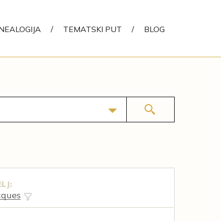
NEALOGIJA
/
TEMATSKI PUT
/
BLOG
LJ:
cques