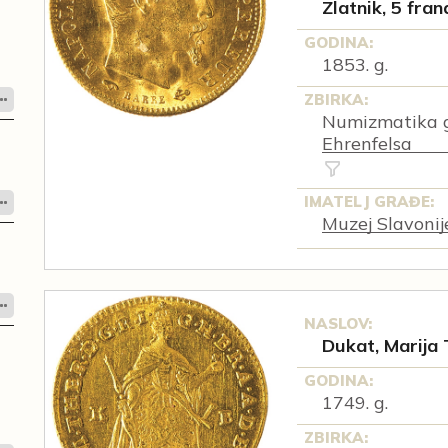
Zlatnik, 5 fran
GODINA:
1853. g.
ZBIRKA:
Numizmatika g
Ehrenfelsa
IMATELJ GRAĐE:
Muzej Slavonij
NASLOV:
Dukat, Marija 
GODINA:
1749. g.
ZBIRKA: