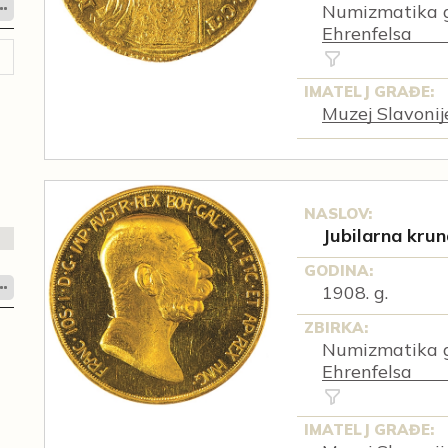
Numizmatika g
Ehrenfelsa
IMATELJ GRAĐE:
Muzej Slavonij
NASLOV:
Jubilarna kruna
GODINA:
1908. g.
ZBIRKA:
Numizmatika g
Ehrenfelsa
IMATELJ GRAĐE: