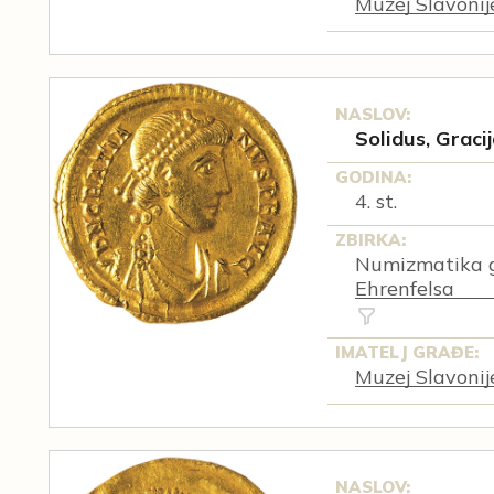
Muzej Slavonij
NASLOV:
Solidus, Gracij
GODINA:
4. st.
ZBIRKA:
Numizmatika g
Ehrenfelsa
IMATELJ GRAĐE:
Muzej Slavonij
NASLOV: