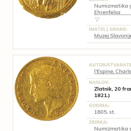
Numizmatika g
Ehrenfelsa
IMATELJ GRAĐE:
Muzej Slavonij
AUTOR/STVARATE
l'Espine, Charl
NASLOV:
Zlatnik, 20 fr
1821.)
GODINA:
1805. st.
ZBIRKA:
Numizmatika g