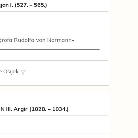
jan I. (527. – 565.)
rofa Rudolfa von Normann-
e Osijek
 III. Argir (1028. – 1034.)