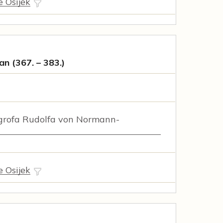
e Osijek
an (367. – 383.)
rofa Rudolfa von Normann-
e Osijek