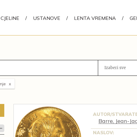
CJELINE
/
USTANOVE
/
LENTA VREMENA
/
GE
Izaberi sve
nje
AUTOR/STVARATE
Barre, Jean-Ja
NASLOV: