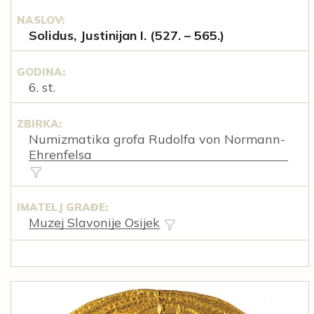
NASLOV:
Solidus, Justinijan I. (527. – 565.)
GODINA:
6. st.
ZBIRKA:
Numizmatika grofa Rudolfa von Normann-
Ehrenfelsa
IMATELJ GRAĐE:
Muzej Slavonije Osijek