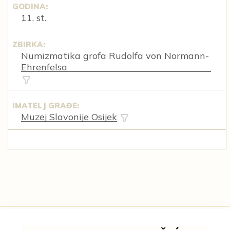
GODINA:
11. st.
ZBIRKA:
Numizmatika grofa Rudolfa von Normann-
Ehrenfelsa
IMATELJ GRAĐE:
Muzej Slavonije Osijek
Tematske cjeline