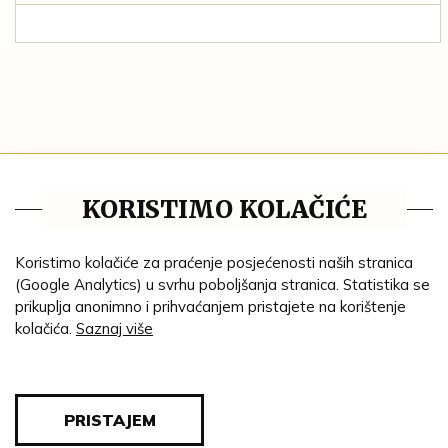
Tematske cjeline
KORISTIMO KOLAČIĆE
Impresum
Ustanove
Koristimo kolačiće za praćenje posjećenosti naših stranica
(Google Analytics) u svrhu poboljšanja stranica. Statistika se
Lenta vremena
prikuplja anonimno i prihvaćanjem pristajete na korištenje
kolačića.
Saznaj više
Genealogija
Tematski put
Blog
PRISTAJEM