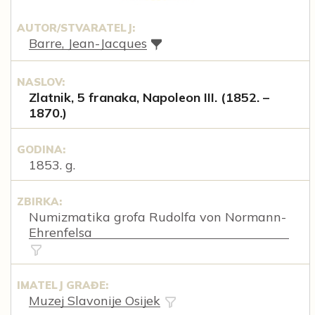
AUTOR/STVARATELJ:
Barre, Jean-Jacques
NASLOV:
Zlatnik, 5 franaka, Napoleon III. (1852. –
1870.)
GODINA:
1853. g.
ZBIRKA:
Numizmatika grofa Rudolfa von Normann-
Ehrenfelsa
IMATELJ GRAĐE:
Muzej Slavonije Osijek